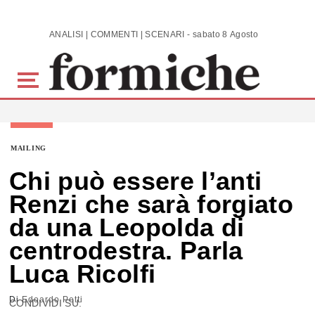
Skip to main content
ANALISI | COMMENTI | SCENARI - sabato 8 Agosto 2026
MAILING
Chi può essere l’anti
Renzi che sarà forgiato
da una Leopolda di
centrodestra. Parla
Luca Ricolfi
Di
Edoardo Petti
CONDIVIDI SU: