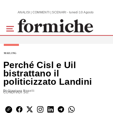
Skip to main content
ANALISI | COMMENTI | SCENARI - lunedì 10 Agosto 2026
MAILING
Perché Cisl e Uil
bistrattano il
politicizzato Landini
Di
Gianluca Roselli
CONDIVIDI SU: