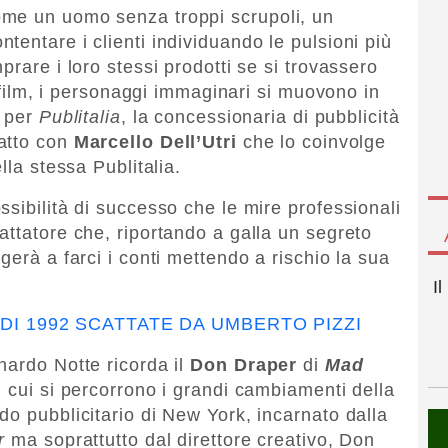
me un uomo senza troppi scrupoli, un
entare i clienti individuando le pulsioni più
prare i loro stessi prodotti se si trovassero
lefilm, i personaggi immaginari si muovono in
a per
Publitalia
, la concessionaria di pubblicità
tatto con
Marcello Dell’Utri
che lo coinvolge
lla stessa Publitalia.
sibilità di successo che le mire professionali
attatore che, riportando a galla un segreto
gerà a farci i conti mettendo a rischio la sua
I
DI 1992 SCATTATE DA UMBERTO PIZZI
nardo Notte ricorda il
Don Draper
di
Mad
in cui si percorrono i grandi cambiamenti della
do pubblicitario di New York, incarnato dalla
r
ma soprattutto dal direttore creativo, Don