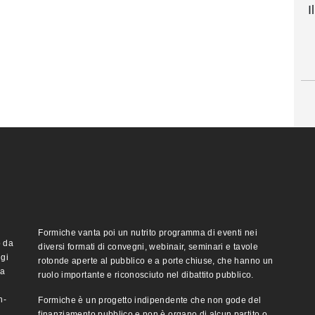
I
Formiche vanta poi un nutrito programma di eventi nei
o da
diversi formati di convegni, webinair, seminari e tavole
ggi
rotonde aperte al pubblico e a porte chiuse, che hanno un
ma
ruolo importante e riconosciuto nel dibattito pubblico.
n-
Formiche è un progetto indipendente che non gode del
finanziamento pubblico e non è organo di alcun partito o