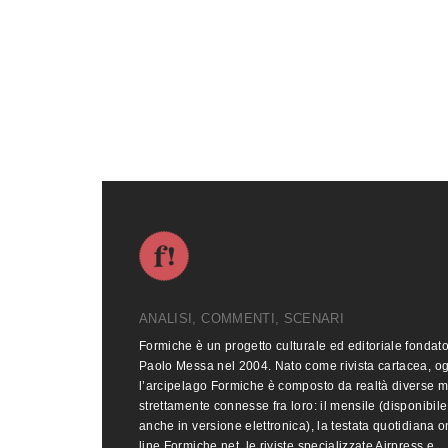
ANALISI, COMMENTI, SCENARI
Formiche è un progetto culturale ed editoriale fondat
Paolo Messa nel 2004. Nato come rivista cartacea, o
l’arcipelago Formiche è composto da realtà diverse 
strettamente connesse fra loro: il mensile (disponibile
anche in versione elettronica), la testata quotidiana o
line Formiche.net, le riviste specializzate Airpress e