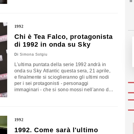
I
prodotto televisivo. Gli ascolti, infatti, sono
stati più che soddisfacenti. Con una media di
spettatori intorno al milione, cifra elevata per
una pay tv, 1992 ha conquistato il podio,…
1992
Chi è Tea Falco, protagonista
di 1992 in onda su Sky
Di
Simona Sotgiu
L'ultima puntata della serie 1992 andrà in
onda su Sky Atlantic questa sera, 21 aprile,
e finalmente si scioglieranno gli ultimi nodi
per i sei protagonisti - personaggi
immaginari - che si sono mossi nell'anno di
Tangentopoli e dell'inchiesta Mani Pulite. Ma
in queste ultime settimane ad attirare
l'attenzione del pubblico online è stata
soprattutto l'attrice Tea Falco, che
1992
interpreta…
1992. Come sarà l'ultimo