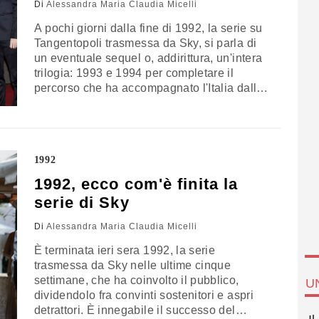
Di
Alessandra Maria Claudia Micelli
A pochi giorni dalla fine di 1992, la serie su
Tangentopoli trasmessa da Sky, si parla di
un eventuale sequel o, addirittura, un'intera
trilogia: 1993 e 1994 per completare il
percorso che ha accompagnato l'Italia dalla
prima alla Seconda Repubblica. Con una
media di spettatori attorno al milione, 1992
ha fatto parlare di sé. C'è chi ci ha visto
troppa…
1992
1992, ecco com'è finita la
serie di Sky
Di
Alessandra Maria Claudia Micelli
È terminata ieri sera 1992, la serie
trasmessa da Sky nelle ultime cinque
settimane, che ha coinvolto il pubblico,
U
dividendolo fra convinti sostenitori e aspri
detrattori. È innegabile il successo del