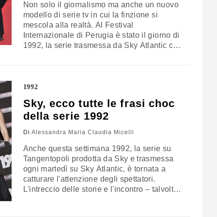
Non solo il giornalismo ma anche un nuovo
modello di serie tv in cui la finzione si
mescola alla realtà. Al Festival
Internazionale di Perugia è stato il giorno di
1992, la serie trasmessa da Sky Atlantic che
sta facendo appassionare e discutere il
pubblico italiano. Il racconto romanzato – ma
con prepotenti incursioni nella storia – di un
anno…
1992
Sky, ecco tutte le frasi choc
della serie 1992
Di
Alessandra Maria Claudia Micelli
Anche questa settimana 1992, la serie su
Tangentopoli prodotta da Sky e trasmessa
ogni martedì su Sky Atlantic, è tornata a
catturare l'attenzione degli spettatori.
L'intreccio delle storie e l'incontro – talvolta
scontro – tra i diversi personaggi, ha
appassionato gli spettatori. Il cinismo del