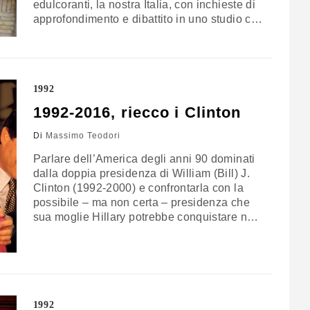
edulcoranti, la nostra Italia, con inchieste di
approfondimento e dibattito in uno studio con
ospiti che rappresentano lo specchio di
questo Paese. Stiamo parlando della
giornalista Myrta Merlino che ha fatto
dell’approfondimento giornalistico il suo fiore
1992
all’occhiello. Sempre ispirati dalla fiction in
onda…
1992-2016, riecco i Clinton
Di
Massimo Teodori
Parlare dell’America degli anni 90 domina­ti
dalla doppia presidenza di William (Bill) J.
Clinton (1992-2000) e confrontarla con la
possibile – ma non certa – presidenza che
sua moglie Hillary potrebbe conquistare nel
2016, significa mettere a confronto una sta­
gione politico-istituzionale di cui conoscia­mo
le caratteristiche con un’altra di cui non
possiamo saper nulla. Dalla prospettiva
storica che in un…
1992