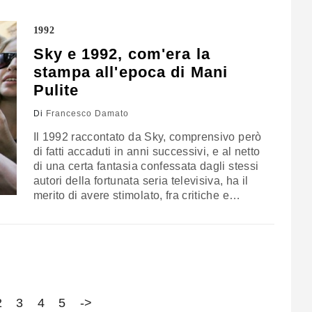
pubblicitario Leonardo Notte (Stefano
Accorsi) affascinato da Silvio Berlusconi, lo
1992
spirito vendicativo ma fragile di Luca…
Sky e 1992, com'era la
stampa all'epoca di Mani
Pulite
Di
Francesco Damato
Il 1992 raccontato da Sky, comprensivo però
di fatti accaduti in anni successivi, e al netto
di una certa fantasia confessata dagli stessi
autori della fortunata seria televisiva, ha il
merito di avere stimolato, fra critiche e
condivisioni, anche qualche ammissione
utile a capire meglio quella stagione. Che
segnò sicuramente una svolta nella storia
del Paese, ma non esattamente quella…
2
3
4
5
->