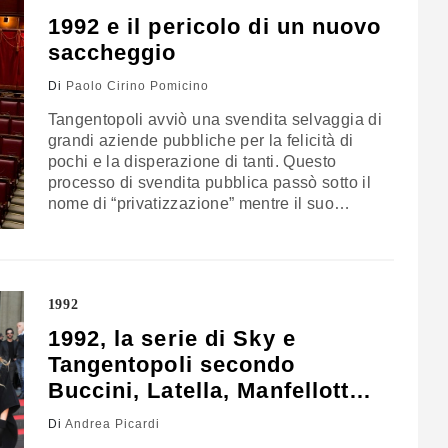
1992 e il pericolo di un nuovo
saccheggio
Di
Paolo Cirino Pomicino
Tangentopoli avviò una svendita selvaggia di
grandi aziende pubbliche per la felicità di
pochi e la disperazione di tanti. Questo
processo di svendita pubblica passò sotto il
nome di “privatizzazione” mentre il suo
profilo era solo un saccheggio. E ci
spieghiamo partendo da un ricordo
personale. A metà 1991 il governo Andreotti
con Carli, Formica e il sottoscritto nel ruolo…
1992
1992, la serie di Sky e
Tangentopoli secondo
Buccini, Latella, Manfellotto
e Milella
Di
Andrea Picardi