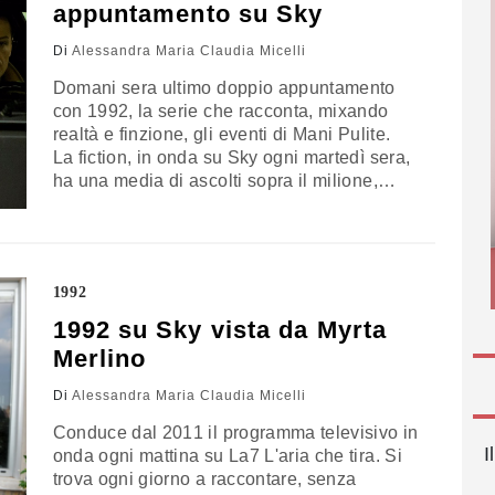
appuntamento su Sky
Di
Alessandra Maria Claudia Micelli
Domani sera ultimo doppio appuntamento
con 1992, la serie che racconta, mixando
realtà e finzione, gli eventi di Mani Pulite.
La fiction, in onda su Sky ogni martedì sera,
ha una media di ascolti sopra il milione,
affermando 1992 al vertice di sempre degli
ascolti di SkyAtlantic. 1992, prodotta da
Wildside e diretta da Giuseppe Gagliardi, si
chiuderà domani con il…
1992
1992 su Sky vista da Myrta
Merlino
Di
Alessandra Maria Claudia Micelli
Conduce dal 2011 il programma televisivo in
I
onda ogni mattina su La7 L'aria che tira. Si
trova ogni giorno a raccontare, senza