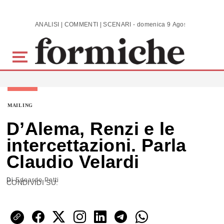
Skip to main content
ANALISI | COMMENTI | SCENARI - domenica 9 Agosto 2026
MAILING
D’Alema, Renzi e le
intercettazioni. Parla
Claudio Velardi
Di
Edoardo Petti
CONDIVIDI SU: