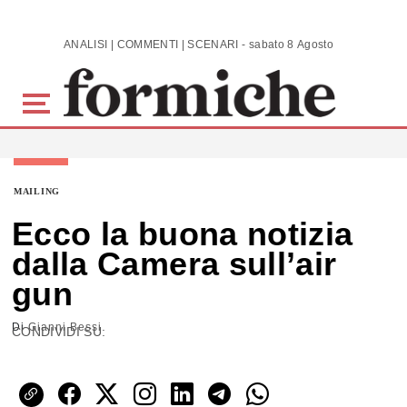
Skip to main content
ANALISI | COMMENTI | SCENARI - sabato 8 Agosto 2026
MAILING
Ecco la buona notizia
dalla Camera sull’air
gun
Di
Gianni Bessi
CONDIVIDI SU: