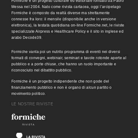
Formiche è un progetto culturale ed editoriale fondato da Paolo
Messa nel 2004. Nato come rivista cartacea, oggi l’arcipelago
Formiche è composto da realtà diverse ma strettamente
connesse fra loro: il mensile (disponibile anche in versione
elettronica), la testata quotidiana on-line Formiche.net, le riviste
specializzate Airpress e Healthcare Policy e il sito in inglese ed
arabo Decode39.
Formiche vanta poi un nutrito programma di eventi nei diversi
formati di convegni, webinair, seminari e tavole rotonde aperte al
pubblico e a porte chiuse, che hanno un ruolo importante e
riconosciuto nel dibattito pubblico.
Formiche è un progetto indipendente che non gode del
finanziamento pubblico e non è organo di alcun partito o
movimento politico.
LE NOSTRE RIVISTE