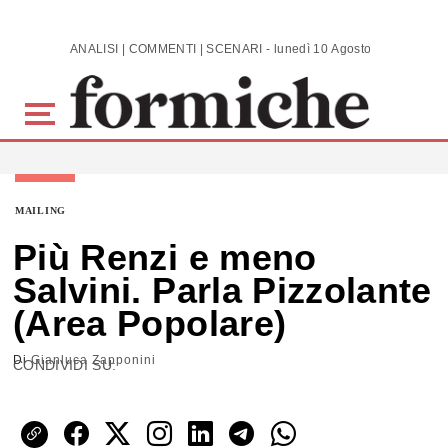
Skip to main content
ANALISI | COMMENTI | SCENARI - lunedì 10 Agosto 2026
MAILING
Più Renzi e meno
Salvini. Parla Pizzolante
(Area Popolare)
Di
Gianluca Zapponini
CONDIVIDI SU: