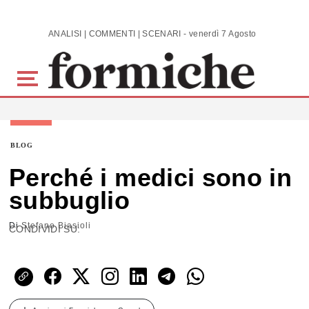
Skip to main content
ANALISI | COMMENTI | SCENARI - venerdì 7 Agosto 2026
BLOG
Perché i medici sono in
subbuglio
Di
Stefano Biasioli
CONDIVIDI SU: