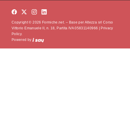
Copyright © 2026 Formiche.net. – Base per Altezza srl Corso
Vittorio Emanuele II, n. 18, Partita IVA 05831140966 |
Privacy
Policy.
Powered by