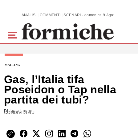
Skip to main content
ANALISI | COMMENTI | SCENARI - domenica 9 Agosto 2026
MAILING
Gas, l’Italia tifa
Poseidon o Tap nella
partita dei tubi?
Di
Luca Longo
CONDIVIDI SU: