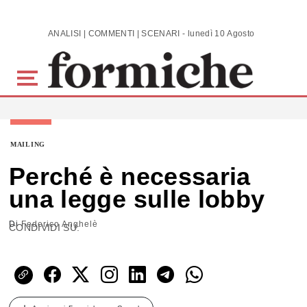
Skip to main content
ANALISI | COMMENTI | SCENARI - lunedì 10 Agosto 2026
MAILING
Perché è necessaria
una legge sulle lobby
Di
Federico Anghelè
CONDIVIDI SU: