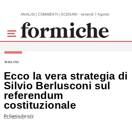
Skip to main content
ANALISI | COMMENTI | SCENARI - venerdì 7 Agosto 2026
MAILING
Ecco la vera strategia di
Silvio Berlusconi sul
referendum
costituzionale
Di
Paola Sacchi
CONDIVIDI SU: