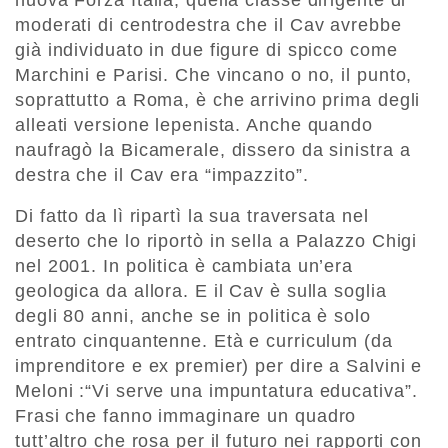
nuova Forza Italia, quella classe dirigente di
moderati di centrodestra che il Cav avrebbe
già individuato in due figure di spicco come
Marchini e Parisi. Che vincano o no, il punto,
soprattutto a Roma, è che arrivino prima degli
alleati versione lepenista. Anche quando
naufragò la Bicamerale, dissero da sinistra a
destra che il Cav era “impazzito”.
Di fatto da lì ripartì la sua traversata nel
deserto che lo riportò in sella a Palazzo Chigi
nel 2001. In politica è cambiata un’era
geologica da allora. E il Cav è sulla soglia
degli 80 anni, anche se in politica è solo
entrato cinquantenne. Età e curriculum (da
imprenditore e ex premier) per dire a Salvini e
Meloni :“Vi serve una impuntatura educativa”.
Frasi che fanno immaginare un quadro
tutt’altro che rosa per il futuro nei rapporti con