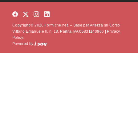
Copyright © 2026 Formiche.net. – Base per Altezza srl Corso
Vittorio Emanuele II, n. 18, Partita IVA 05831140966 |
Privacy
Policy.
Powered by