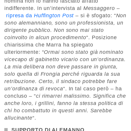
nomina non lo hanno lasciato affatto
indifferente. In un’intervista al
Messaggero
–
ripresa da
Huffington Post
– si è sfogato: “
Non
sono alemanniano, sono un professionista, un
dirigente pubblico. Non sono mai stato
coinvolto in alcun procedimento
“. Posizione
chiarissima che Marra ha spiegato
ulteriormente: “
Ormai sono stato già nominato
vicecapo di gabinetto vicario con un’ordinanza.
La mia delibera non deve passare in giunta,
solo quella di Frongia perché riguarda la sua
retribuzione. Certo, il sindaco potrebbe fare
un’ordinanza di revoca
“. In tal caso però – ha
concluso – “
ci rimarrei malissimo. Significa che
anche loro, i grillini, fanno la stessa politica di
chi ho combattuto in questi anni. Sarebbe
allucinante
“.
IL SUPPORTO DI ALEMANNO