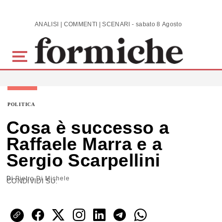
Skip to main content
ANALISI | COMMENTI | SCENARI - sabato 8 Agosto 2026
POLITICA
Cosa è successo a
Raffaele Marra e a
Sergio Scarpellini
Di
Pietro Di Michele
CONDIVIDI SU: