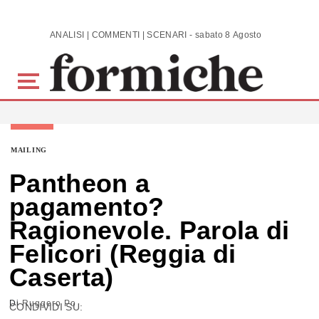
Skip to main content
ANALISI | COMMENTI | SCENARI - sabato 8 Agosto 2026
MAILING
Pantheon a
pagamento?
Ragionevole. Parola di
Felicori (Reggia di
Caserta)
Di
Ruggero Po
CONDIVIDI SU: