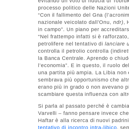
evitando un voto di fiducia di Tobruk
processo politico delle Nazioni Uni
“Con il fallimento del Gna (l’acroni
nazionale veicolato dall’Onu,
ndr)
, 
in campo”. Un piano per accreditarsi
“Nel frattempo infatti si è rafforzat
petrolifere nel tentativo di
lanciare 
controlla il petrolio controlla (indi
la Banca Centrale. Aprendo o chiuden
l’economia”.
E in questo, il ruolo de
una partita più ampia. La Libia non è 
sembrava più opportunismo che altro
erano più in grado o non avevano più
scambiare questa influenza con altr
Si parla al passato perché è cambi
Varvelli – fanno pensare invece che
Haftar è alla ricerca di nuovi padrini
tentativo di incontro intra-libico
, se