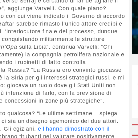
 verso Serraj e cercando di far deragliare il
te”, aggiunge Varvelli. Con quale piano?
mo con cui viene indicato il Governo di accordo
Haftar sarebbe rimasto l’unico attore credibile
 l’interlocutore finale del processo, dunque.
o, conquistando militarmente le strutture
un’Opa
sulla Libia”, continua Varvelli: “Chi
rettamente) la compagnia petrolifera nazionale e
do i rubinetti di fatto controlla
lla Russia? “
La Russia ero convinto giocasse
la Siria per gli interessi strategici russi, e mi
: giocava un ruolo dove gli Stati Uniti non
 intenzione di farlo, con la previsione di
e concessioni in zone più strategiche”.
ato qualcosa? “Le ultime settimane – spiega
 ci sia un disegno egemonico dei due attori.
. Gli egiziani,
e l’hanno dimostrato con il
mbrano titubanti nel valutare positivamente