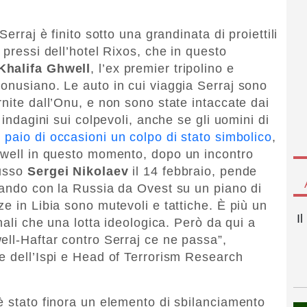
erraj è finito sotto una grandinata di proiettili
 pressi dell’hotel Rixos, che in questo
Khalifa Ghwell
, l’ex premier tripolino e
onusiano. Le auto in cui viaggia Serraj sono
nite dall’Onu, e non sono state intaccate dai
 indagini sui colpevoli, anche se gli uomini di
 paio di occasioni un colpo di stato simbolico
,
hwell in questo momento, dopo un incontro
russo
Sergei Nikolaev
il 14 febbraio, pende
rando con la Russia da Ovest su un piano di
e in Libia sono mutevoli e tattiche. È più un
I
nali che una lotta ideologica. Però da qui a
ell-Haftar contro Serraj ce ne passa”,
re dell’Ispi e Head of Terrorism Research
è stato finora un elemento di sbilanciamento