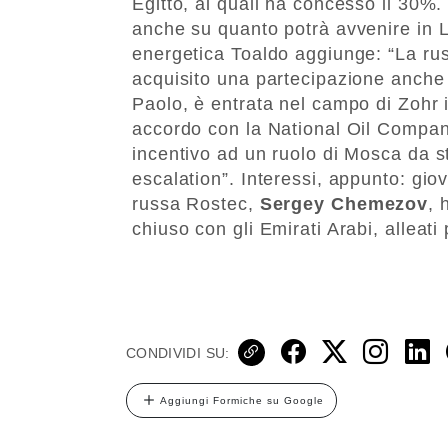
Egitto, ai quali ha concesso il 30%.
anche su quanto potrà avvenire in L
energetica Toaldo aggiunge: “La russ
acquisito una partecipazione anche
Paolo, è entrata nel campo di Zohr 
accordo con la National Oil Company
incentivo ad un ruolo di Mosca da s
escalation”. Interessi, appunto: giov
russa Rostec,
Sergey Chemezov
, 
chiuso con gli Emirati Arabi, alleati
CONDIVIDI SU:
Aggiungi Formiche su Google