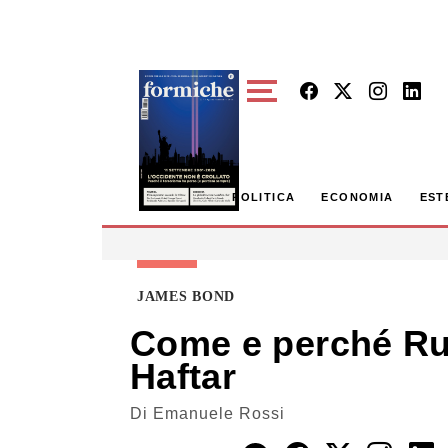
Skip to main content
POLITICA
ECONOMIA
EST
JAMES BOND
Come e perché Rus
Haftar
Di
Emanuele Rossi