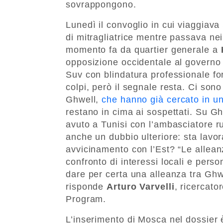
sovrappongono.
Lunedì il convoglio in cui viaggiava S
di mitragliatrice mentre passava nei
momento fa da quartier generale a
opposizione occidentale al governo 
Suv con blindatura professionale for
colpi, però il segnale resta. Ci sono
Ghwell,
che hanno già cercato in un
restano in cima ai sospettati. Su G
avuto a Tunisi con l’ambasciatore 
anche un dubbio ulteriore: sta lavo
avvicinamento con l’Est? “Le alleanz
confronto di interessi locali e perso
dare per certa una alleanza tra Ghw
risponde
Arturo Varvelli
, ricercato
Program.
L’inserimento di Mosca nel dossier 