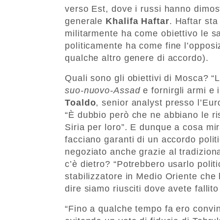
verso Est, dove i russi hanno dimos
generale
Khalifa Haftar
. Haftar st
militarmente ha come obiettivo le s
politicamente ha come fine l’opposiz
qualche altro genere di accordo).
Quali sono gli obiettivi di Mosca? “L
suo-nuovo-Assad
e fornirgli armi e 
Toaldo
, senior analyst presso l’Eu
“È dubbio però che ne abbiano le ris
Siria per loro”. E dunque a cosa mir
facciano garanti di un accordo poli
negoziato anche grazie al tradiziona
c’è dietro? “Potrebbero usarlo polit
stabilizzatore in Medio Oriente che 
dire siamo riusciti dove avete fallito
“Fino a qualche tempo fa ero convi