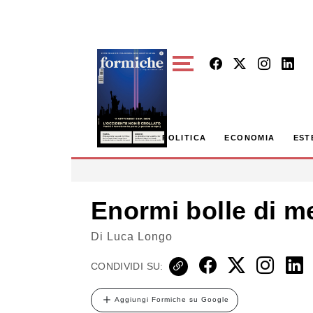
Skip to main content
POLITICA
ECONOMIA
EST
Enormi bolle di me
Di
Luca Longo
CONDIVIDI SU:
Aggiungi Formiche su Google