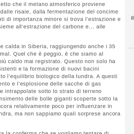
 detto che il metano atmosferico proviene
 dalle risaie, dalla fermentazione del concime
I
nti di importanza minore si trova l’estrazione e
nsieme all’estrazione del carbone e… alle
te calda in Siberia, raggiungendo anche i 35
Yamal. Quel che è peggio, è che siamo al
iù caldo mai registrato. Questo non solo ha
stenti e la formazione di nuovi bacini
l’equilibrio biologico della tundra. A questi
ento e l’esplosione delle sacche di gas
 intrappolate sotto lo strato di terreno
nsimento delle bolle giganti scoperte sotto la
cora relativamente poco per influenzare in
undra, ma non sappiamo quali sorprese ancora
va la conferma che se vogliamo tentare di