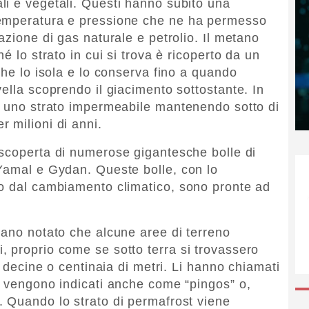
i e vegetali. Questi hanno subito una
temperatura e pressione che ne ha permesso
azione di gas naturale e petrolio. Il metano
é lo strato in cui si trova è ricoperto da un
che lo isola e lo conserva fino a quando
ella scoprendo il giacimento sottostante. In
e uno strato impermeabile mantenendo sotto di
 milioni di anni.
 scoperta di numerose gigantesche bolle di
 Yamal e Gydan. Queste bolle, con lo
to dal cambiamento climatico, sono pronte ad
vano notato che alcune aree di terreno
 proprio come se sotto terra si trovassero
i decine o centinaia di metri. Li hanno chiamati
a vengono indicati anche come “pingos” o,
 Quando lo strato di permafrost viene