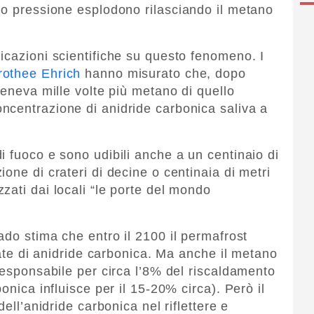
to pressione esplodono rilasciando il metano
icazioni scientifiche su questo fenomeno. I
rothee Ehrich
hanno misurato che, dopo
teneva mille volte più metano di quello
ncentrazione di anidride carbonica saliva a
i fuoco e sono udibili anche a un centinaio di
one di crateri di decine o centinaia di metri
zati dai locali “le porte del mondo
ado stima che entro il 2100 il permafrost
llate di anidride carbonica. Ma anche il metano
responsabile per circa l’8% del riscaldamento
onica influisce per il 15-20% circa). Però il
dell’anidride carbonica nel riflettere e