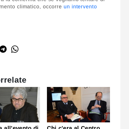
amento climatico, occorre
un intervento
rrelate
a all'evento di
Chi c'era al Centro