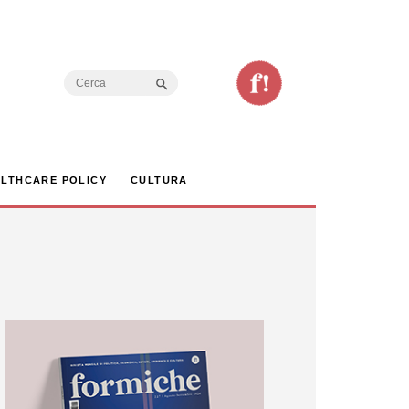
Search Button
Search
for:
LTHCARE POLICY
CULTURA
otto la Siberia