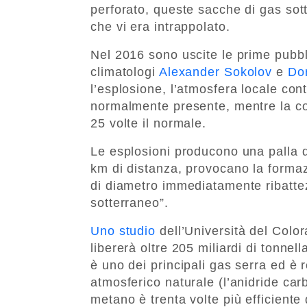
perforato, queste sacche di gas sot
che vi era intrappolato.
Nel 2016 sono uscite le prime pubbl
climatologi
Alexander Sokolov
e
Do
l’esplosione, l’atmosfera locale con
normalmente presente, mentre la co
25 volte il normale.
Le esplosioni producono una palla d
km di distanza, provocano la formazi
di diametro immediatamente ribattez
sotterraneo”.
Uno studio
dell’Università del Color
libererà oltre 205 miliardi di tonne
è uno dei principali gas serra ed è 
atmosferico naturale (l’anidride carb
metano è trenta volte più efficiente 