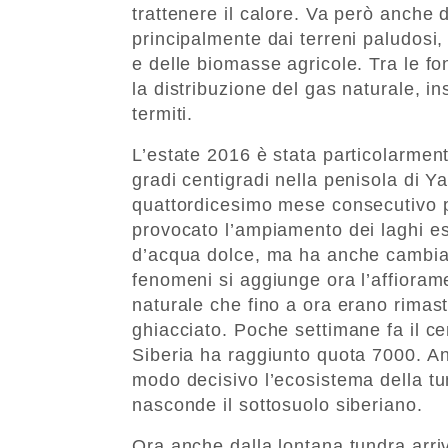
trattenere il calore. Va però anche
principalmente dai terreni paludosi,
e delle biomasse agricole. Tra le fo
la distribuzione del gas naturale, i
termiti.
L’estate 2016 è stata particolarmen
gradi centigradi nella penisola di 
quattordicesimo mese consecutivo p
provocato l’ampiamento dei laghi esi
d’acqua dolce, ma ha anche cambiato 
fenomeni si aggiunge ora l’affioram
naturale che fino a ora erano rimaste
ghiacciato. Poche settimane fa il ce
Siberia ha raggiunto quota 7000. An
modo decisivo l’ecosistema della t
nasconde il sottosuolo siberiano.
Ora anche dalla lontana tundra arri