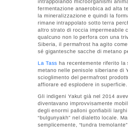
intrappolando microorganismi animal
fermentazione anaerobica ad alta 
la mineralizzazione e quindi la form
rimane intrappolato sotto terra perch
altro strato di roccia impermeabile 
qualcuno non lo perfora con una triv
Siberia, il permafrost ha agito com
sé gigantesche sacche di metano per
La Tass
ha recentemente riferito la
metano nelle penisole siberiane di
scioglimento del permafrost prodot
affiorare ed esplodere in superficie.
Gli indigeni Yakut già nel 2014 ave
diventavano improvvisamente mobili,
degli enormi palloni gonfiabili largh
“bulgunyakh” nel dialetto locale. M
semplicemente, “tundra tremolante”.