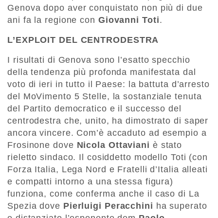
Genova dopo aver conquistato non più di due
ani fa la regione con
Giovanni Toti
.
L’EXPLOIT DEL CENTRODESTRA
I risultati di Genova sono l’esatto specchio
della tendenza più profonda manifestata dal
voto di ieri in tutto il Paese: la battuta d’arresto
del MoVimento 5 Stelle, la sostanziale tenuta
del Partito democratico e il successo del
centrodestra che, unito, ha dimostrato di saper
ancora vincere. Com’è accaduto ad esempio a
Frosinone dove
Nicola Ottaviani
è stato
rieletto sindaco. Il cosiddetto modello Toti (con
Forza Italia, Lega Nord e Fratelli d’Italia alleati
e compatti intorno a una stessa figura)
funziona, come conferma anche il caso di La
Spezia dove
Pierluigi Peracchini
ha superato
e distanziato l’esponente dem
Paolo