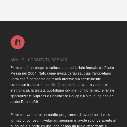
ANALISI, COMMENTI, SCENARI
Formiche è un progetto culturale ed editoriale fondato da Paolo
Messa nel 2004. Nato come rivista cartacea, oggi l’arcipelago
Formiche è composto da realtà diverse ma strettamente
connesse fra loro: il mensile (disponibile anche in versione
elettronica), la testata quotidiana on-line Formiche.net, le riviste
specializzate Airpress e Healthcare Policy e il sito in inglese ed
arabo Decode39.
Formiche vanta poi un nutrito programma di eventi nei diversi
formati di convegni, webinair, seminari e tavole rotonde aperte al
pubblico e a porte chiuse, che hanno un ruolo importante e