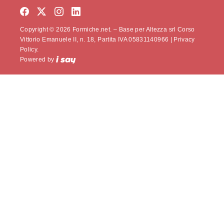
Copyright © 2026 Formiche.net. – Base per Altezza srl Corso
Vittorio Emanuele II, n. 18, Partita IVA 05831140966 |
Privacy
Policy.
Powered by