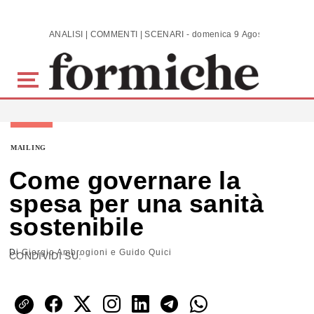
Skip to main content
ANALISI | COMMENTI | SCENARI - domenica 9 Agosto 2026
MAILING
Come governare la
spesa per una sanità
sostenibile
Di
Giorgio Ambrogioni e Guido Quici
CONDIVIDI SU: