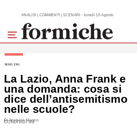
Skip to main content
ANALISI | COMMENTI | SCENARI - lunedì 10 Agosto 2026
MAILING
La Lazio, Anna Frank e
una domanda: cosa si
dice dell’antisemitismo
nelle scuole?
Di
Michele Magno
CONDIVIDI SU: