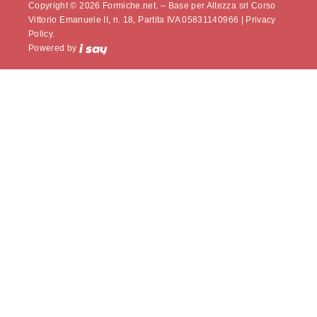
Copyright © 2026 Formiche.net. – Base per Altezza srl Corso
Vittorio Emanuele II, n. 18, Partita IVA 05831140966 |
Privacy
Policy.
Powered by