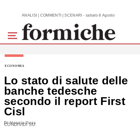
Skip to main content
ANALISI | COMMENTI | SCENARI - sabato 8 Agosto 2026
ECONOMIA
Lo stato di salute delle
banche tedesche
secondo il report First
Cisl
Di
Manola Piras
CONDIVIDI SU: