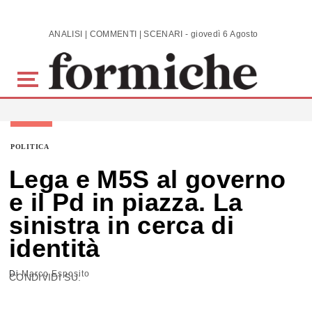
Skip to main content
ANALISI | COMMENTI | SCENARI - giovedì 6 Agosto 2026
POLITICA
Lega e M5S al governo
e il Pd in piazza. La
sinistra in cerca di
identità
Di
Marco Esposito
CONDIVIDI SU: