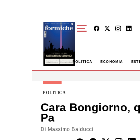
Skip to main content
POLITICA
ECONOMIA
EST
POLITICA
Cara Bongiorno, qu
Pa
Di
Massimo Balducci