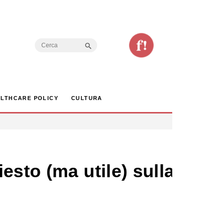
Search Button
Search
for:
LTHCARE POLICY
CULTURA
esto (ma utile) sulla