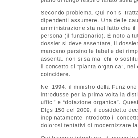
Secondo problema. Qui non si tratta
dipendenti assumere. Una delle caus
amministrazione sta nel fatto che il
persona (il funzionario). È noto a tu
dossier si deve assentare, il dossie
mancano persino le tabelle dei rimpi
assenta, non si sa mai chi lo sostit
il concetto di “pianta organica”, ne
coincidere.
Nel 1994, il ministro della Funzion
introdusse per la prima volta la dist
uffici” e “dotazione organica”. Ques
Dlgs 150 del 2009, il cosiddetto de
inopinatamente introdotto il concett
dolorosi tentativi di modernizzare l
Qui bisogna introdurre, di nuovo la 