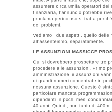
assumere circa 8mila operatori dell
finanziaria, l’annuncio potrebbe riv
proclama pericoloso si tratta perché
dei problemi.
Vediamo i due aspetti, quello delle 
all’assenteismo, separatamente.
LE ASSUNZIONI MASSICCE PRO
Qui si dovrebbero prospettare tre p
procedere alle assunzioni. Primo p
amministrazione le assunzioni vann
di grandi numeri concentrate in poc
nessuna assunzione. Questo è sint
particolare mancata programmazion
dipendenti in pochi mesi condanniam
40 anni. Quindi, non tanto di 400mi
piano di lungo respiro tarato sulla g