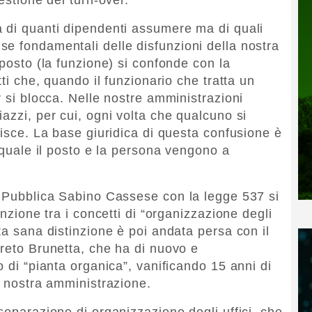
 di quanti dipendenti assumere ma di quali
e fondamentali delle disfunzioni della nostra
 posto (la funzione) si confonde con la
tti che, quando il funzionario che tratta un
r si blocca. Nelle nostre amministrazioni
azzi, per cui, ogni volta che qualcuno si
uisce. La base giuridica di questa confusione è
l quale il posto e la persona vengono a
e Pubblica Sabino Cassese con la legge 537 si
inzione tra i concetti di “organizzazione degli
ta sana distinzione è poi andata persa con il
creto Brunetta, che ha di nuovo e
o di “pianta organica”, vanificando 15 anni di
a nostra amministrazione.
separazione di organizzazione degli uffici, che