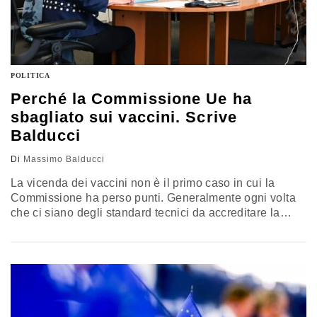
POLITICA
Perché la Commissione Ue ha
sbagliato sui vaccini. Scrive
Balducci
Di
Massimo Balducci
La vicenda dei vaccini non è il primo caso in cui la
Commissione ha perso punti. Generalmente ogni volta
che ci siano degli standard tecnici da accreditare la
Commissione ha delle difficoltà di negoziazione.
Questo, e tanto altro, ha alimentato sentimenti anti
europei alla base dell’onda sovranista che ha travolto
l’Europa