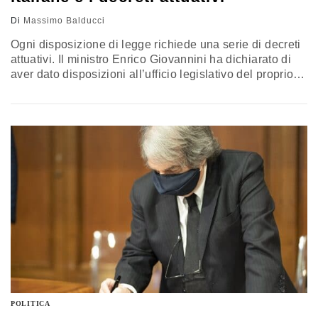
Di
Massimo Balducci
Ogni disposizione di legge richiede una serie di decreti
attuativi. Il ministro Enrico Giovannini ha dichiarato di
aver dato disposizioni all’ufficio legislativo del proprio
ministero, non solo di preparare dei disegni di legge da
inviare al Parlamento, ma anche, nel contempo, di
mettere mano ai decreti di attuazione. Ecco alcuni
consigli per velocizzare la Pa da parte del prof.
Massimo Balducci
POLITICA