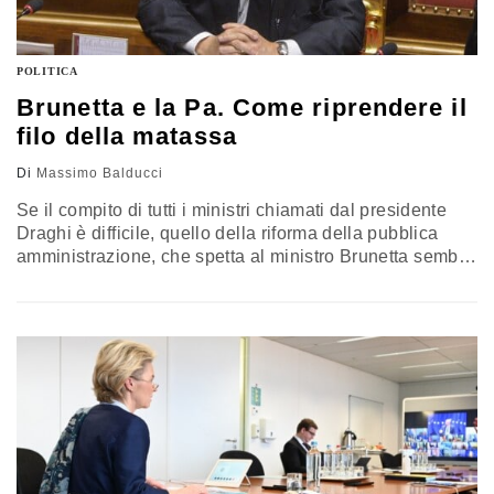
POLITICA
Brunetta e la Pa. Come riprendere il
filo della matassa
Di
Massimo Balducci
Se il compito di tutti i ministri chiamati dal presidente
Draghi è difficile, quello della riforma della pubblica
amministrazione, che spetta al ministro Brunetta sembra
il più complesso. Al fine di far decollare il Next
generation Eu, infatti, ci vuole un’amministrazione
adeguata: Bruxelles si aspetta che il nostro Pnrr abbia
tra i suoi assi principali l’adeguamento della pubblica
amministrazione