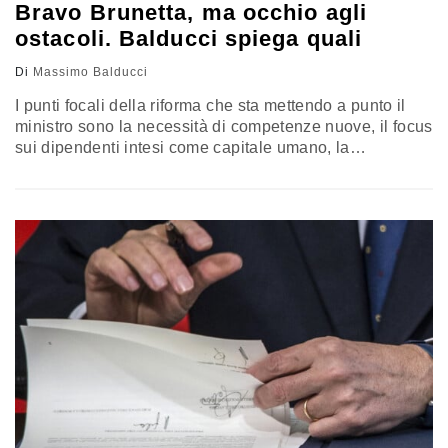
Bravo Brunetta, ma occhio agli
ostacoli. Balducci spiega quali
Di
Massimo Balducci
I punti focali della riforma che sta mettendo a punto il
ministro sono la necessità di competenze nuove, il focus
sui dipendenti intesi come capitale umano, la
formazione, la digitalizzazione, i processi e la coesione
cioè il rapporto di reciproca fiducia tra gli stakeholder.
Ecco però quali sono i rischi che il ministro dovrà
superare