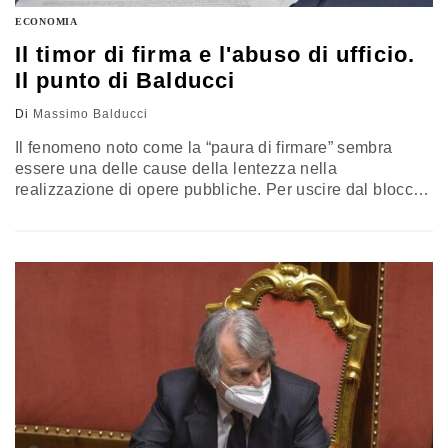
ECONOMIA
Il timor di firma e l'abuso di ufficio.
Il punto di Balducci
Di
Massimo Balducci
Il fenomeno noto come la “paura di firmare” sembra
essere una delle cause della lentezza nella
realizzazione di opere pubbliche. Per uscire dal blocco,
più che affievolire le sanzioni bisogna rendere minimo
l’ambito di discrezionalità del funzionario, codificando il
processo in maniera ineludibile