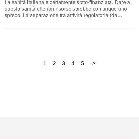
La sanità italiana è certamente sotto-finanziata. Dare a
questa sanità ulteriori risorse sarebbe comunque uno
spreco. La separazione tra attività regolatoria (da
riportare in capo ai sindaci) ed erogazione delle
prestazioni è un prerequisito che viene prima del
finanziamento. Come pure prima del finanziamento
deve arrivare la separazione tra erogazione della
prestazione e finanziamento della prestazione,
introducendo il meccanismo del “terzo pagante”.
L’analisi di Massimo Balducci
1
2
3
4
5
->