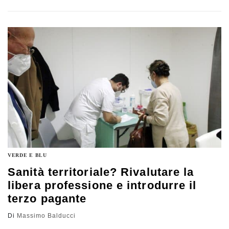
Recovery e resilience (Pnr) adeguato. Temiamo che il
problema risieda soprattutto nella tecnostruttura di
supporto ai vertici politici, cioè a dire nella macchina
amministrativa. L’analisi di Massimo Balducci
VERDE E BLU
Sanità territoriale? Rivalutare la
libera professione e introdurre il
terzo pagante
Di
Massimo Balducci