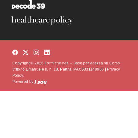
Copyright © 2026 Formiche.net. – Base per Altezza srl Corso
Vittorio Emanuele II, n. 18, Partita IVA 05831140966 |
Privacy
Policy.
Powered by