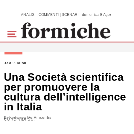
Skip to main content
ANALISI | COMMENTI | SCENARI - domenica 9 Agosto 2026
JAMES BOND
Una Società scientifica
per promuovere la
cultura dell’intelligence
in Italia
Di
Federica De Vincentis
CONDIVIDI SU: