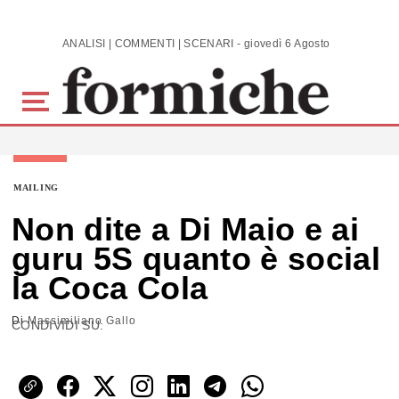
Skip to main content
ANALISI | COMMENTI | SCENARI - giovedì 6 Agosto 2026
MAILING
Non dite a Di Maio e ai
guru 5S quanto è social
la Coca Cola
Di
Massimiliano Gallo
CONDIVIDI SU: