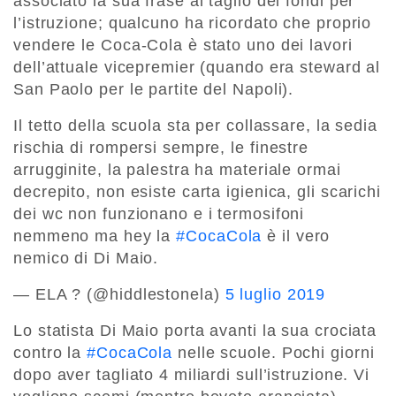
associato la sua frase al taglio dei fondi per
l’istruzione; qualcuno ha ricordato che proprio
vendere le Coca-Cola è stato uno dei lavori
dell’attuale vicepremier (quando era steward al
San Paolo per le partite del Napoli).
Il tetto della scuola sta per collassare, la sedia
rischia di rompersi sempre, le finestre
arrugginite, la palestra ha materiale ormai
decrepito, non esiste carta igienica, gli scarichi
dei wc non funzionano e i termosifoni
nemmeno ma hey la
#CocaCola
è il vero
nemico di Di Maio.
— ELA ? (@hiddlestonela)
5 luglio 2019
Lo statista Di Maio porta avanti la sua crociata
contro la
#CocaCola
nelle scuole. Pochi giorni
dopo aver tagliato 4 miliardi sull’istruzione. Vi