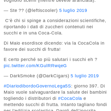
vogliono scemi (mentre bevete aranciata).
— Ste ?? (@leftiscooler)
5 luglio 2019
C’è chi si spinge a considerazioni scientifiche,
riportando i dati di zuccheri contenuti nei
succhi e in una Coca-Cola.
Di Maio esordisce dicendo: via la CocaCola in
favore dei succhi di frutta!
E certo perché so più salutari i succhi eh ?
pic.twitter.com/KGulRRwqeG
— DarkSmoke (@DarkCigars)
5 luglio 2019
#DiariodibordoGovernoLega5S
: giorno 397. Di
Maio vuole salvaguardare la salute dei bambini
togliendo i distributori di
#CocaCola
e
mettendo succhi di frutta. Intanto tagliano fondi
per l’edilizia scolastica. Dargli dell’ipocrita