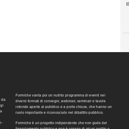
I
Formiche vanta poi un nutrito programma di eventi nei
o da
diversi formati di convegni, webinair, seminari e tavole
ggi
rotonde aperte al pubblico e a porte chiuse, che hanno un
ma
ruolo importante e riconosciuto nel dibattito pubblico.
n-
Formiche è un progetto indipendente che non gode del
finanziamento pubblico e non è organo di alcun partito o