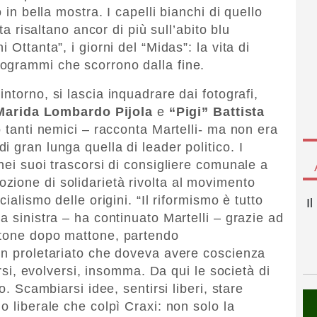
 in bella mostra. I capelli bianchi di quello
sta risaltano ancor di più sull’abito blu
 Ottanta”, i giorni del “Midas”: la vita di
ogrammi che scorrono dalla fine.
intorno, si lascia inquadrare dai fotografi,
arida Lombardo
Pijola
e
“Pigi” Battista
o tanti nemici – racconta Martelli- ma non era
 gran lunga quella di leader politico. I
nei suoi trascorsi di consigliere comunale a
ione di solidarietà rivolta al movimento
ialismo delle origini. “Il riformismo è tutto
I
a sinistra – ha continuato Martelli – grazie ad
ttone dopo mattone, partendo
Un proletariato che doveva avere coscienza
arsi, evolversi, insomma. Da qui le società di
o. Scambiarsi idee, sentirsi liberi, stare
o liberale che colpì Craxi: non solo la