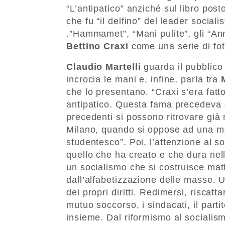
“L’antipatico” anziché sul libro posto
che fu “il delfino” del leader sociali
.”Hammamet”, “Mani pulite”, gli “Anni
Bettino Craxi
come una serie di fot
Claudio Martelli
guarda il pubblico 
incrocia le mani e, infine, parla tra
M
che lo presentano. “Craxi s’era fatt
antipatico. Questa fama precedeva di
precedenti si possono ritrovare già 
Milano, quando si oppose ad una moz
studentesco”. Poi, l’attenzione al soc
quello che ha creato e che dura nell
un socialismo che si costruisce ma
dall’alfabetizzazione delle masse. 
dei propri diritti. Redimersi, riscatt
mutuo soccorso, i sindacati, il partit
insieme. Dal riformismo al socialism