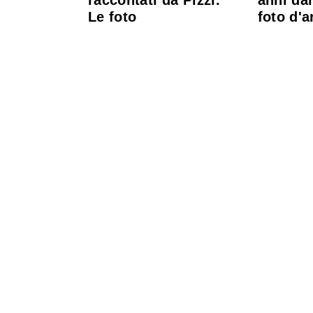
raccontati da Pizzi.
anni dal
Le foto
foto d'a