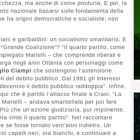
ricchezza, ma anche di come produrla. E poi, la
ento nazionale basarsi sulle fondamenta della
he ha origini democratiche e socialiste; non
iani e garibaldini: un socialismo umanitario. E
 “Grande Coalizione”? “Il quarto partito, come
spiegato Martelli – che comprende liberali e
larga negli anni Ottanta con personaggi come
lio Ciampi
che sostengono l’astensione
oli del debito pubblico. Dal 1981 gli interessi
decennio il debito pubblico raddoppia”. Infine,
 qui che è partito l’attacco finale a Craxi. “La
 Martelli – andava smantellata per poi fare
 Più che un’azione giudiziaria, pur imponente,
 Ha vinto il quarto partito”. Nel raccontare
e se fosse tornato vent’anni indietro. Un
oi capelli neri, ora bianchi, e continuare a