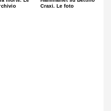
la morte. Le
Hammamet su Bettino
rchivio
Craxi. Le foto