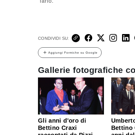
farlo.
CONDIVIDI SU:
Aggiungi Formiche su Google
Gallerie fotografiche co
Gli anni d'oro di
Umberto
Bettino Craxi
Bettino 