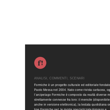
ANALISI, COMMENTI, SCENARI
Formiche è un progetto culturale ed editoriale fondat
Paolo Messa nel 2004. Nato come rivista cartacea, o
l’arcipelago Formiche è composto da realtà diverse 
strettamente connesse fra loro: il mensile (disponibile
anche in versione elettronica), la testata quotidiana o
line Formiche.net, le riviste specializzate Airpress e