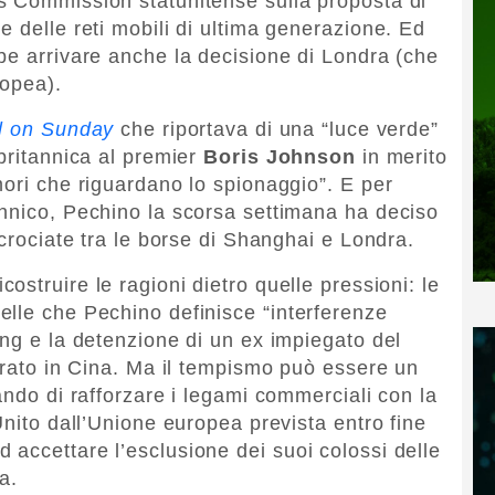
s Commission statunitense sulla proposta di
 delle reti mobili di ultima generazione. Ed
be arrivare anche la decisione di Londra (che
ropea).
l on Sunday
che riportava di una “luce verde”
britannica al premier
Boris Johnson
in merito
mori che riguardano lo spionaggio”. E per
nnico, Pechino la scorsa settimana ha deciso
ncrociate tra le borse di Shanghai e Londra.
costruire le ragioni dietro quelle pressioni: le
lle che Pechino definisce “interferenze
ong e la detenzione di un ex impiegato del
torato in Cina. Ma il tempismo può essere un
ando di rafforzare i legami commerciali con la
Unito dall’Unione europea prevista entro fine
accettare l’esclusione dei suoi colossi delle
a.