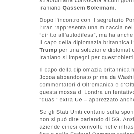
straordinaria convocata alcuni giorn
iraniano
Qassem Soleimani
.
Dopo l’incontro con il segretario P
l’Iran rappresenta una minaccia nel
“diritto all’autodifesa”, ma ha anche
il capo della diplomazia britannica 
Trump
per una soluzione diplomatic
iraniano si impegni per quest’obietti
Il capo della diplomazia britannica h
Jcpoa abbandonato prima da Washin
commentatori d’Oltremanica e d’Oltr
questa mossa di Londra un tentativo
“quasi” extra Ue – apprezzato anche
Se gli Stati Uniti contano sulla spon
non si può dire parlando di 5G. Anz
aziende cinesi coinvolte nelle infras