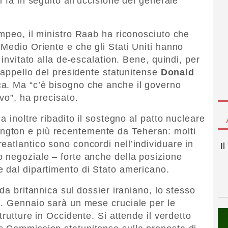
i fa in seguito all’uccisione del generale
ompeo, il ministro Raab ha riconosciuto che
 Medio Oriente e che gli Stati Uniti hanno
 invitato alla de-escalation. Bene, quindi, per
l’appello del presidente statunitense
Donald
a. Ma “c’è bisogno che anche il governo
vo”, ha precisato.
a inoltre ribadito il sostegno al patto nucleare
gton e più recentemente da Teheran: molti
eatlantico sono concordi nell’individuare in
I
 negoziale – forte anche della posizione
 dal dipartimento di Stato americano.
da britannica sul dossier iraniano, lo stesso
i. Gennaio sarà un mese cruciale per le
trutture in Occidente. Si attende il verdetto