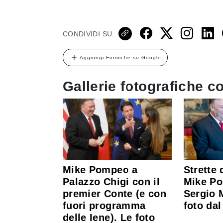
CONDIVIDI SU:
Aggiungi Formiche su Google
Gallerie fotografiche co
Mike Pompeo a
Strette 
Palazzo Chigi con il
Mike P
premier Conte (e con
Sergio M
fuori programma
foto dal
delle Iene). Le foto