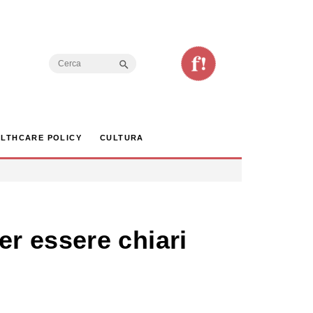
Search Button
Search
for:
LTHCARE POLICY
CULTURA
r essere chiari