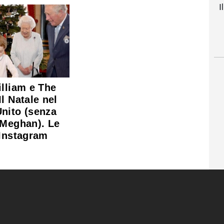
I
illiam e The
l Natale nel
nito (senza
 Meghan). Le
 Instagram