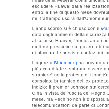
finale della Federal Communication
escludere Huawei dalla realizzazione
entro la fine di questo mese dovreb
nel frattempo uscirà dall’Unione eu
L’anno scorso si è chiuso con il
Mai
data dagli ambienti della sicurezza 
al colosso Huawei, “nonostante i ti
mettere pressione sul governo brita
di bloccare le previste quotazioni i
L’agenzia
Bloomberg
ha provato a ri
più accreditate sembrano essere que
straniere” nelle proteste di Hong K
consolato britannico dell’ex protet
indizio: il premier Johnson sta cerc
Cina in vista dell’uscita del Regno 
mese, ma Pechino non è disposta ad 
telecomunicazioni da parte di Londr