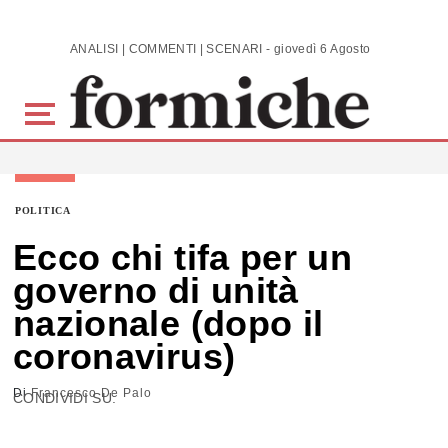
Skip to main content
ANALISI | COMMENTI | SCENARI - giovedì 6 Agosto 2026
POLITICA
Ecco chi tifa per un
governo di unità
nazionale (dopo il
coronavirus)
Di
Francesco De Palo
CONDIVIDI SU: