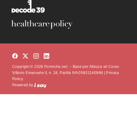
Copyright © 2026 Formiche.net. – Base per Altezza srl Corso
Vittorio Emanuele II, n. 18, Partita IVA 05831140966 |
Privacy
Policy.
Powered by