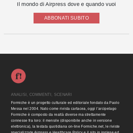
Il mondo di Airpress dove e quando vuoi
ABBONATI SUBITO
ANALISI, COMMENTI, SCENARI
Formiche è un progetto culturale ed editoriale fondato da Paolo
Messa nel 2004. Nato come rivista cartacea, oggi l’arcipelago
Formiche è composto da realtà diverse ma strettamente
connesse fra loro: il mensile (disponibile anche in versione
elettronica), la testata quotidiana on-line Formiche.net, le riviste
specializzate Airpress e Healthcare Policy e il sito in inglese ed