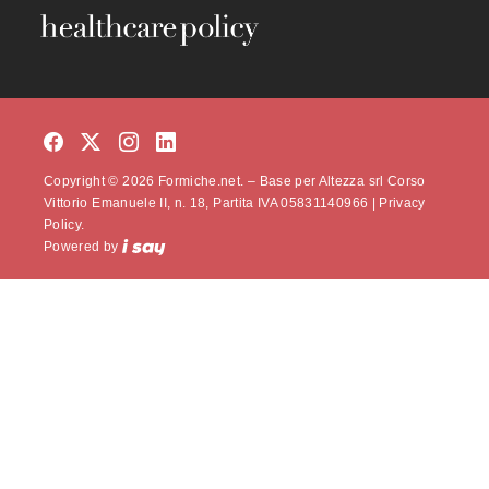
Copyright © 2026 Formiche.net. – Base per Altezza srl Corso
Vittorio Emanuele II, n. 18, Partita IVA 05831140966 |
Privacy
Policy.
Powered by