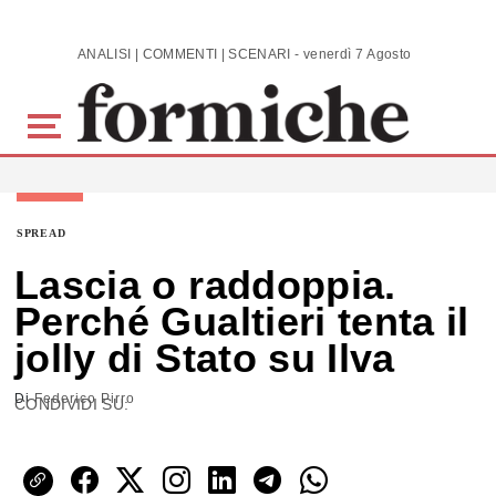
Skip to main content
ANALISI | COMMENTI | SCENARI - venerdì 7 Agosto 2026
SPREAD
Lascia o raddoppia.
Perché Gualtieri tenta il
jolly di Stato su Ilva
Di
Federico Pirro
CONDIVIDI SU: