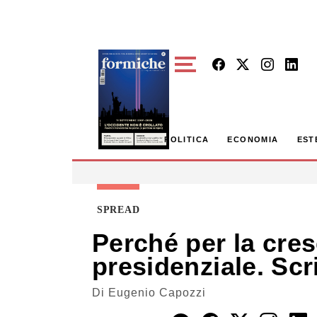
Skip to main content
POLITICA
ECONOMIA
EST
SPREAD
Perché per la cre
presidenziale. Scr
Di
Eugenio Capozzi