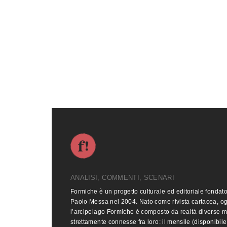
ANALISI, COMMENTI, SCENARI
Formiche è un progetto culturale ed editoriale fondat
Paolo Messa nel 2004. Nato come rivista cartacea, o
l’arcipelago Formiche è composto da realtà diverse 
strettamente connesse fra loro: il mensile (disponibile