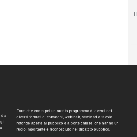
I
Formiche vanta poi un nutrito programma di eventi nei
o da
diversi formati di convegni, webinair, seminari e tavole
ggi
rotonde aperte al pubblico e a porte chiuse, che hanno un
ma
ruolo importante e riconosciuto nel dibattito pubblico.