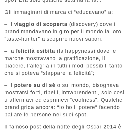
tipo? Era solo qualche settimana fa…
Gli immaginari di marca ci “educavano” a:
– il
viaggio di scoperta
(discovery) dove i
brand mandavano in giro per il mondo la loro
“taste-hunter” a scoprire nuovi sapori;
– la
felicità esibita
(la happyness) dove le
marche mostravano la gratificazione, il
piacere, l’allegria in tutti i modi possibili tanto
che si poteva “stappare la felicità”;
– il
potere su di sé
o sul mondo, bisognava
mostrarsi forti, ribelli, intraprendenti, solo così
ti affermavi ed esprimevi “coolness”. Qualche
brand grida ancora: “Io ho il potere” facendo
ballare le persone nei suoi spot.
Il famoso post della notte degli Oscar 2014 è