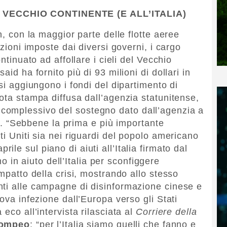
VECCHIO CONTINENTE (E ALL’ITALIA)
n, con la maggior parte delle flotte aeree
izioni imposte dai diversi governi, i cargo
ntinuato ad affollare i cieli del Vecchio
aid ha fornito più di 93 milioni di dollari in
 si aggiungono i fondi del dipartimento di
ota stampa diffusa dall’agenzia statunitense,
lore complessivo del sostegno dato dall’agenzia a
ane. “Sebbene la prima e più importante
ti Uniti sia nei riguardi del popolo americano
prile sul piano di aiuti all’Italia firmato dal
 in aiuto dell’Italia per sconfiggere
impatto della crisi, mostrando allo stesso
nti alle campagne di disinformazione cinese e
uova infezione dall’Europa verso gli Stati
eco all’intervista rilasciata al
Corriere della
Pompeo
: “per l’Italia siamo quelli che fanno e