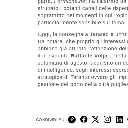
parte,
Formiche.net
ha illustrato d
sfruttato i potenti canali delle rispet
soprattutto nei momenti in cui l’opi
particolarmente sensibile sul tema,
Oggi, la consegna a Taranto è un’ulte
Da notare, che proprio gli interessi
abbiano già attirato l’attenzione del
il presidente
Raffaele Volpi
– nella 
settimana di agosto, acquisito un d
di intelligence, sugli interessi esp
strategica di Taranto ovvero gli impia
gestione del porto della città puglie
CONDIVIDI SU: