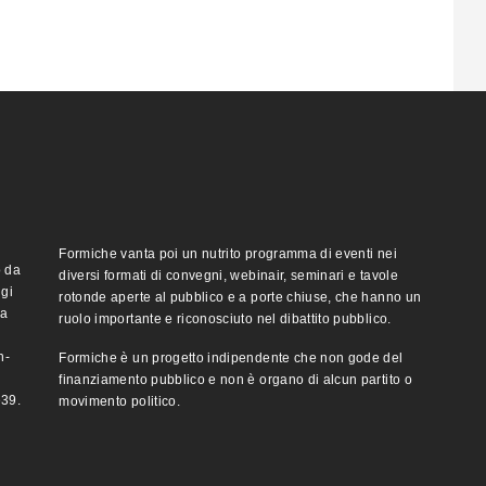
Formiche vanta poi un nutrito programma di eventi nei
o da
diversi formati di convegni, webinair, seminari e tavole
ggi
rotonde aperte al pubblico e a porte chiuse, che hanno un
ma
ruolo importante e riconosciuto nel dibattito pubblico.
n-
Formiche è un progetto indipendente che non gode del
finanziamento pubblico e non è organo di alcun partito o
e39.
movimento politico.