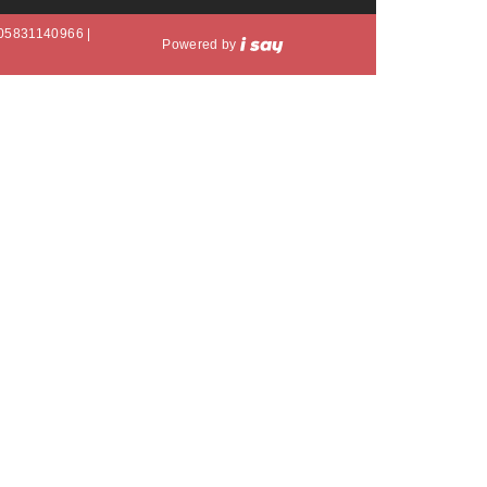
A 05831140966 |
Powered by