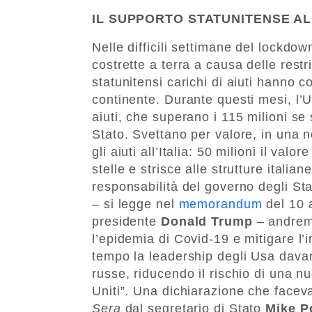
IL SUPPORTO STATUNITENSE AL 
Nelle difficili settimane del lockdow
costrette a terra a causa delle restr
statunitensi carichi di aiuti hanno co
continente. Durante questi mesi, l’Us
aiuti, che superano i 115 milioni se
Stato. Svettano per valore, in una n
gli aiuti all’Italia: 50 milioni il va
stelle e strisce alle strutture itali
responsabilità del governo degli Sta
– si legge nel
memorandum
del 10 a
presidente
Donald Trump
– andremo
l’epidemia di Covid-19 e mitigare l’
tempo la leadership degli Usa dava
russe, riducendo il rischio di una n
Uniti”. Una dichiarazione che faceva 
Sera
dal segretario di Stato
Mike 