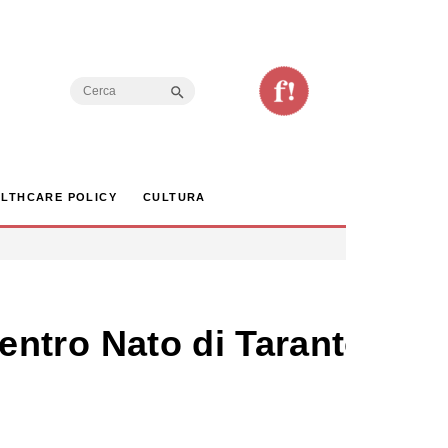
Search Button
Search
for:
LTHCARE POLICY
CULTURA
 centro Nato di Taranto