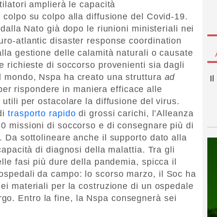
tilatori amplierà le capacità
e colpo su colpo alla diffusione del Covid-19.
 dalla Nato già dopo le riunioni ministeriali nei
uro-atlantic disaster response coordination
alla gestione delle calamità naturali o causate
e richieste di soccorso provenienti sia dagli
del mondo, Nspa ha creato una struttura
ad
I
r rispondere in maniera efficace alle
utili per ostacolare la diffusione del virus.
di
trasporto rapido
di grossi carichi, l’Alleanza
20 missioni di soccorso e di consegnare più di
i. Da sottolineare anche il supporto dato alla
capacità di diagnosi della malattia. Tra gli
elle fasi più dure della pandemia, spicca il
 ospedali da campo: lo scorso marzo, il Soc ha
dei materiali per la costruzione di un ospedale
go. Entro la fine, la Nspa consegnerà sei