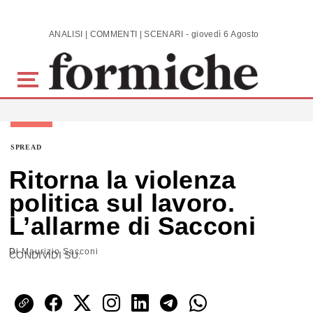
Skip to main content
ANALISI | COMMENTI | SCENARI - giovedì 6 Agosto 2026
SPREAD
Ritorna la violenza
politica sul lavoro.
L’allarme di Sacconi
Di
Maurizio Sacconi
CONDIVIDI SU: