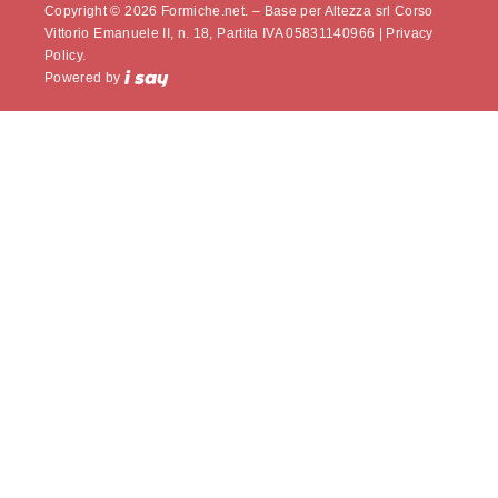
Copyright © 2026 Formiche.net. – Base per Altezza srl Corso
Vittorio Emanuele II, n. 18, Partita IVA 05831140966 |
Privacy
Policy.
Powered by