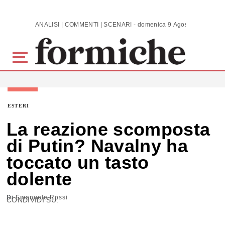
Skip to main content
ANALISI | COMMENTI | SCENARI - domenica 9 Agosto 2026
ESTERI
La reazione scomposta
di Putin? Navalny ha
toccato un tasto
dolente
Di
Emanuele Rossi
CONDIVIDI SU: