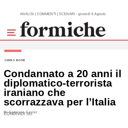
Skip to main content
ANALISI | COMMENTI | SCENARI - giovedì 6 Agosto 2026
JAMES BOND
Condannato a 20 anni il
diplomatico-terrorista
iraniano che
scorrazzava per l’Italia
Di
Gabriele Carrer
CONDIVIDI SU: