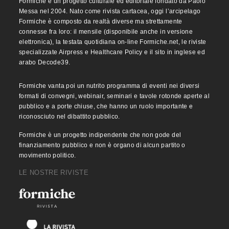
Formiche è un progetto culturale ed editoriale fondato da Paolo
Messa nel 2004. Nato come rivista cartacea, oggi l’arcipelago
Formiche è composto da realtà diverse ma strettamente
connesse fra loro: il mensile (disponibile anche in versione
elettronica), la testata quotidiana on-line Formiche.net, le riviste
specializzate Airpress e Healthcare Policy e il sito in inglese ed
arabo Decode39.
Formiche vanta poi un nutrito programma di eventi nei diversi
formati di convegni, webinair, seminari e tavole rotonde aperte al
pubblico e a porte chiuse, che hanno un ruolo importante e
riconosciuto nel dibattito pubblico.
Formiche è un progetto indipendente che non gode del
finanziamento pubblico e non è organo di alcun partito o
movimento politico.
LE NOSTRE RIVISTE