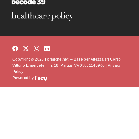
Copyright © 2026 Formiche.net. – Base per Altezza srl Corso
Vittorio Emanuele II, n. 18, Partita IVA 05831140966 |
Privacy
Policy.
Powered by