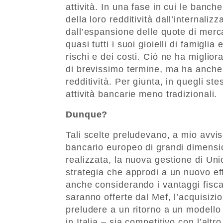
attività. In una fase in cui le banch
della loro redditività dall’internali
dall’espansione delle quote di merc
quasi tutti i suoi gioielli di famigli
rischi e dei costi. Ciò ne ha migliora
di brevissimo termine, ma ha anche a
redditività. Per giunta, in quegli s
attività bancarie meno tradizionali.
Dunque?
Tali scelte preludevano, a mio avvis
bancario europeo di grandi dimensi
realizzata, la nuova gestione di Unic
strategia che approdi a un nuovo eff
anche considerando i vantaggi fiscal
saranno offerte dal Mef, l’acquisiz
preludere a un ritorno a un modello
in Italia – sia competitivo con l’alt