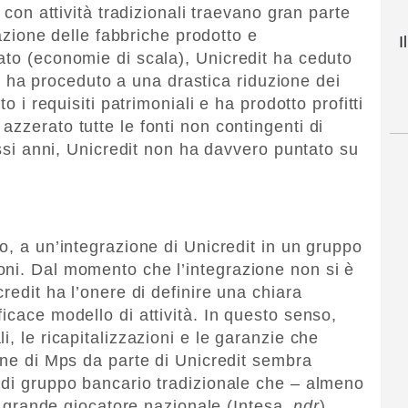
e con attività tradizionali traevano gran parte
zzazione delle fabbriche prodotto e
I
ato (economie di scala), Unicredit ha ceduto
a e ha proceduto a una drastica riduzione dei
to i requisiti patrimoniali e ha prodotto profitti
zzerato tutte le fonti non contingenti di
tessi anni, Unicredit non ha davvero puntato su
o, a un’integrazione di Unicredit in un gruppo
oni. Dal momento che l’integrazione non si è
redit ha l’onere di definire una chiara
icace modello di attività. In questo senso,
i, le ricapitalizzazioni e le garanzie che
ione di Mps da parte di Unicredit sembra
 di gruppo bancario tradizionale che – almeno
ro grande giocatore nazionale (Intesa,
ndr
).