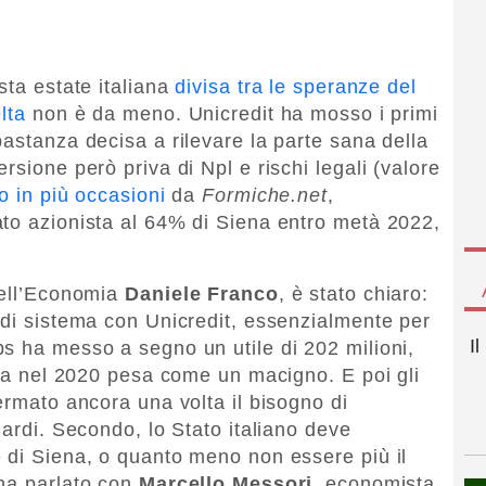
sta estate italiana
divisa tra le speranze del
lta
non è da meno. Unicredit ha mosso i primi
astanza decisa a rilevare la parte sana della
rsione però priva di Npl e rischi legali (valore
 in più occasioni
da
Formiche.net
,
to azionista al 64% di Siena entro metà 2022,
dell’Economia
Daniele Franco
, è stato chiaro:
 di sistema con Unicredit, essenzialmente per
I
s ha messo a segno un utile di 202 milioni,
tata nel 2020 pesa come un macigno. E poi gli
ermato ancora una volta il bisogno di
iardi. Secondo, lo Stato italiano deve
 di Siena, o quanto meno non essere più il
ha parlato con
Marcello Messori
, economista