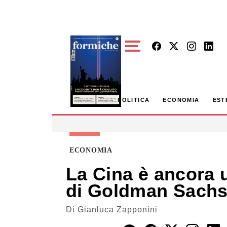
Skip to main content
POLITICA
ECONOMIA
EST
ECONOMIA
La Cina è ancora 
di Goldman Sach
Di
Gianluca Zapponini