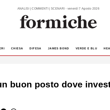
ANALISI | COMMENTI | SCENARI - venerdì 7 Agosto 2026
ERI
CHIESA
DIFESA
JAMES BOND
VERDE E BLU
HEA
un buon posto dove invest
s