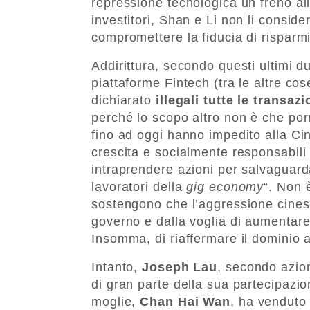
repressione tecnologica un freno all
investitori, Shan e Li non li conside
compromettere la fiducia di risparmia
Addirittura, secondo questi ultimi d
piattaforme Fintech (tra le altre co
dichiarato
illegali tutte le transazi
perché lo scopo altro non è che por
fino ad oggi hanno impedito alla Cina
crescita e socialmente responsabili 
intraprendere azioni per salvaguard
lavoratori della
gig economy
“. Non 
sostengono che l’aggressione cinese
governo e dalla voglia di aumentare 
Insomma, di riaffermare il dominio a
Intanto,
Joseph Lau
, secondo azio
di gran parte della sua partecipazi
moglie,
Chan Hai Wan
, ha venduto 