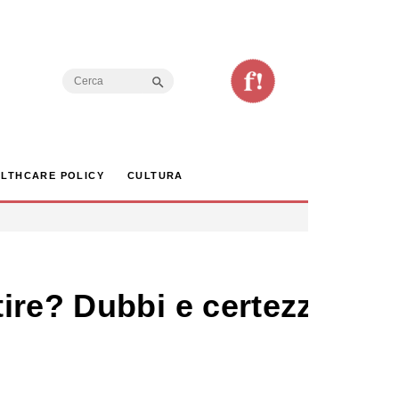
Search Button
Search
for:
LTHCARE POLICY
CULTURA
ire? Dubbi e certezze