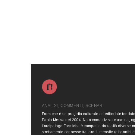
ANALISI, COMMENTI, SCENARI
Formiche è un progetto culturale ed editoriale fondat
Paolo Messa nel 2004. Nato come rivista cartacea, o
l’arcipelago Formiche è composto da realtà diverse 
strettamente connesse fra loro: il mensile (disponibile