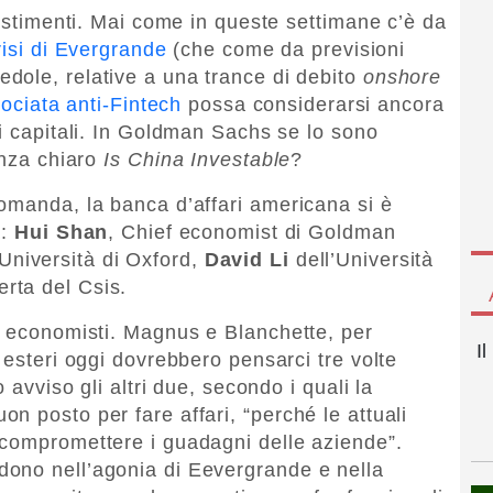
vestimenti. Mai come in queste settimane c’è da
risi di Evergrande
(che come da previsioni
ole, relative a una trance di debito
onshore
rociata anti-Fintech
possa considerarsi ancora
ri capitali. In Goldman Sachs se lo sono
anza chiaro
Is China Investable
?
omanda, la banca d’affari americana si è
a:
Hui Shan
, Chief economist di Goldman
Università di Oxford,
David Li
dell’Università
rta del Csis.
o economisti. Magnus e Blanchette, per
I
 esteri oggi dovrebbero pensarci tre volte
 avviso gli altri due, secondo i quali la
n posto per fare affari, “perché le attuali
 compromettere i guadagni delle aziende”.
ono nell’agonia di Eevergrande e nella