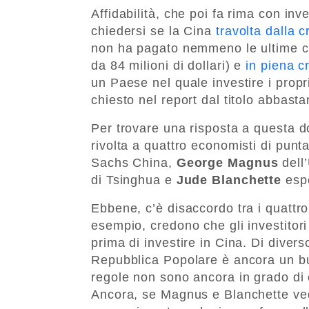
Affidabilità, che poi fa rima con in
chiedersi se la Cina
travolta dalla c
non ha pagato nemmeno le ultime ced
da 84 milioni di dollari) e
in piena c
un Paese nel quale investire i prop
chiesto nel report dal titolo abbast
Per trovare una risposta a questa d
rivolta a quattro economisti di punt
Sachs China,
George Magnus
dell’
di Tsinghua e
Jude Blanchette
espe
Ebbene, c’è disaccordo tra i quattr
esempio, credono che gli investitori
prima di investire in Cina. Di diverso
Repubblica Popolare è ancora un buo
regole non sono ancora in grado di
Ancora, se Magnus e Blanchette ved