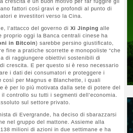
a crescita e un buon motivo per far fuggire gli
rano fattori così gravi e profondi al punto di
tori e investitori verso la Cina.
ue, l’attacco del governo di
Xi Jinping
alle
se proprio oggi la Banca centrali cinese ha
oni in Bitcoin
) sarebbe persino giustificato,
re fine a pratiche scorrette e monopoliste “che
 di raggiungere obiettivi sostenibili di
di crescita. E per questo si è reso necessario
are i dati dei consumatori e proteggere i
è così per Magnus e Blanchette, i quali
 è per lo più motivata dalla sete di potere del
il controllo su tutti i segmenti dell’economia.
ssoluto sul settore privato.
nista di Evergrande, ha deciso di sbarazzarsi
one nel gruppo del mattone. Assieme alla
138 milioni di azioni in due settimane e ha