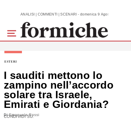
Skip to main content
ANALISI | COMMENTI | SCENARI - domenica 9 Agosto 2026
ESTERI
I sauditi mettono lo
zampino nell’accordo
solare tra Israele,
Emirati e Giordania?
Di
Emanuele Rossi
CONDIVIDI SU: