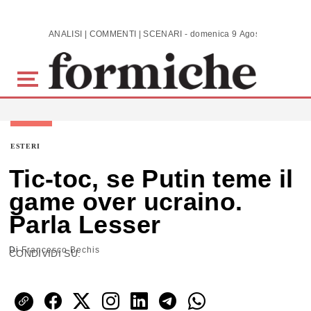
Skip to main content
ANALISI | COMMENTI | SCENARI - domenica 9 Agosto 2026
ESTERI
Tic-toc, se Putin teme il
game over ucraino.
Parla Lesser
Di
Francesco Bechis
CONDIVIDI SU: