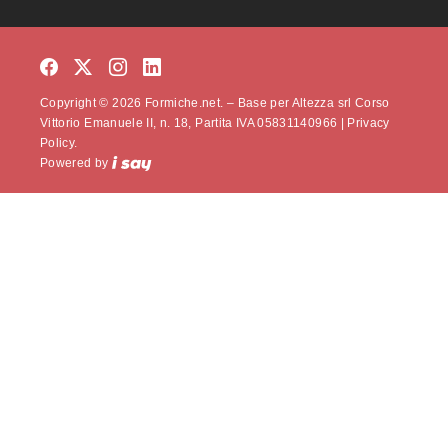
Copyright © 2026 Formiche.net. – Base per Altezza srl Corso
Vittorio Emanuele II, n. 18, Partita IVA 05831140966 |
Privacy
Policy.
Powered by