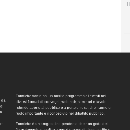
I
Formiche vanta poi un nutrito programma di eventi nei
o da
diversi formati di convegni, webinair, seminari e tavole
ggi
rotonde aperte al pubblico e a porte chiuse, che hanno un
ma
ruolo importante e riconosciuto nel dibattito pubblico.
n-
Formiche è un progetto indipendente che non gode del
finanziamento pubblico e non è organo di alcun partito o