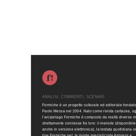
ANALISI, COMMENTI, SCENARI
Formiche è un progetto culturale ed editoriale fondat
Paolo Messa nel 2004. Nato come rivista cartacea, o
l’arcipelago Formiche è composto da realtà diverse 
strettamente connesse fra loro: il mensile (disponibile
anche in versione elettronica), la testata quotidiana o
line Formiche.net, le riviste specializzate Airpress e