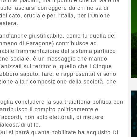
no mai piaciuti, ma il punto è che Di Maio ha
ole lasciarsi correggere da chi ne sa di
elicato, cruciale per l’Italia, per l’Unione
estera.
and’anche giustificabile, come fu quella dei
emmeno di Paragone) contribuisce ad
abile frammentazione del sistema partitico
esione sociale, è un messaggio che mando
anizzati sul territorio, quello che i Cinque
rebbero saputo, fare, e rappresentativi sono
zione alla ricomposizione della società, che
.
lia concludere la sua traiettoria politica con
 attribuisco il compito politicamente e
 accordi, non solo elettorali, di mettere
alcosa di utile.
Qui si parrà quanta nobilitate ha acquisito Di