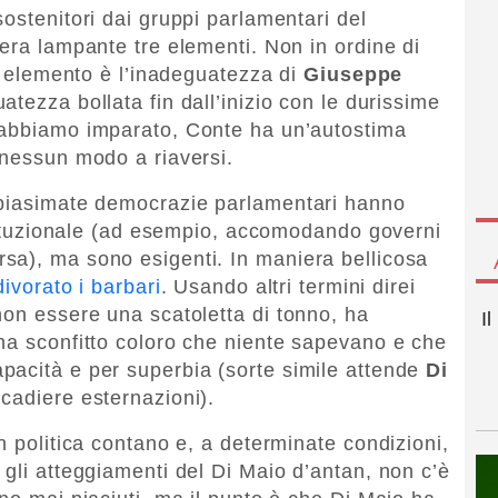
sostenitori dai gruppi parlamentari del
iera lampante tre elementi. Non in ordine di
mo elemento è l’inadeguatezza di
Giuseppe
tezza bollata fin dall’inizio con le durissime
 abbiamo imparato, Conte ha un’autostima
 nessun modo a riaversi.
 biasimate democrazie parlamentari hanno
istituzionale (ad esempio, accomodando governi
sa), ma sono esigenti. In maniera bellicosa
divorato i barbari
. Usando altri termini direi
non essere una scatoletta di tonno, ha
I
ha sconfitto coloro che niente sapevano e che
pacità e per superbia (sorte simile attende
Di
cadiere esternazioni).
n politica contano e, a determinate condizioni,
 gli atteggiamenti del Di Maio d’antan, non c’è