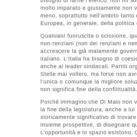
bisogno di farne l’elenco, non mi so
molto imparato e giustamente non vu
meno, soprattutto nell’ambito tanto d
Europea, in generale, della politica 
Qualsiasi fuoruscita o scissione, qu
non-renziani (non dei renziani e n
accrescere la già malamente govern
italiano. L’Italia ha bisogno di co
anche ai leader sindacali. Partiti org
Stelle mai vollero, ma forse non av
l’unica o comunque la migliore solu
non significa fine della conflittualità
Poiché immagino che Di Maio non vog
la fine della legislatura, anche a lui
storicamente significativo di trovare
insieme prospettive, di disegnare qu
L’opportunità e lo spazio esistono. 