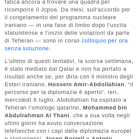
fatica ancora a trovare una quadra per
ricomporre il Jcpoa. Da mesi, sull’accordo per
il congelamento del programma nucleare
iraniano — in una fase di limbo dopo l’uscita
statunitense e l’inizio delle violazioni da parte
di Teheran — sono in corso
colloquio per ora
senza soluzione
.
L’ultimo di questi tentativi, la scorsa settimana,
è stato mediato dal
Qatar e non ha portato a
risultati anche se, per dirla con il ministro degli
Esteri iraniano,
Hossein Amir-Abdollahian
, “il
percorso per la diplomazia è aperto”. Ieri,
mercoledì 6 luglio, Abdollahian ha ospitato a
Teheran l’omologo qatarino,
Mohammed bin
Abdulrahman Al Thani
, che a sua volta negli
ultimi giorni ha avuto conversazione
telefoniche con i capi della diplomazia europei
e statunitensi,
Josep Borrell
e
Antony