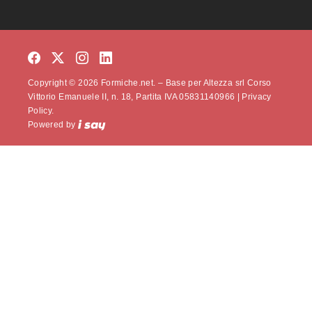
Copyright © 2026 Formiche.net. – Base per Altezza srl Corso
Vittorio Emanuele II, n. 18, Partita IVA 05831140966 |
Privacy
Policy.
Powered by