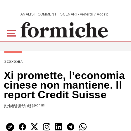
Skip to main content
ANALISI | COMMENTI | SCENARI - venerdì 7 Agosto 2026
ECONOMIA
Xi promette, l’economia
cinese non mantiene. Il
report Credit Suisse
Di
Gianluca Zapponini
CONDIVIDI SU: