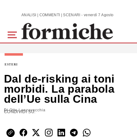
Skip to main content
ANALISI | COMMENTI | SCENARI - venerdì 7 Agosto 2026
ESTERI
Dal de-risking ai toni
morbidi. La parabola
dell’Ue sulla Cina
Di
Otto Lanzavecchia
CONDIVIDI SU: