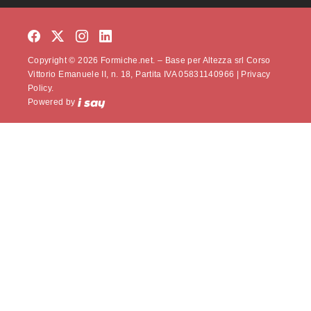
Copyright © 2026 Formiche.net. – Base per Altezza srl Corso
Vittorio Emanuele II, n. 18, Partita IVA 05831140966 |
Privacy
Policy.
Powered by