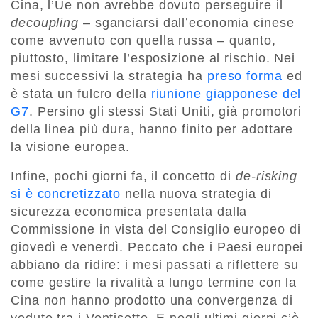
Cina, l’Ue non avrebbe dovuto perseguire il
decoupling
– sganciarsi dall’economia cinese
come avvenuto con quella russa – quanto,
piuttosto, limitare l’esposizione al rischio. Nei
mesi successivi la strategia ha
preso forma
ed
è stata un fulcro della
riunione giapponese del
G7
. Persino gli stessi Stati Uniti, già promotori
della linea più dura, hanno finito per adottare
la visione europea.
Infine, pochi giorni fa, il concetto di
de-risking
si è concretizzato
nella nuova strategia di
sicurezza economica presentata dalla
Commissione in vista del Consiglio europeo di
giovedì e venerdì. Peccato che i Paesi europei
abbiano da ridire: i mesi passati a riflettere su
come gestire la rivalità a lungo termine con la
Cina non hanno prodotto una convergenza di
vedute tra i Ventisette. E negli ultimi giorni c’è