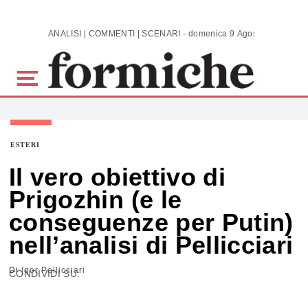
Skip to main content
ANALISI | COMMENTI | SCENARI - domenica 9 Agosto 2026
ESTERI
Il vero obiettivo di
Prigozhin (e le
conseguenze per Putin)
nell’analisi di Pellicciari
Di
Igor Pellicciari
CONDIVIDI SU: