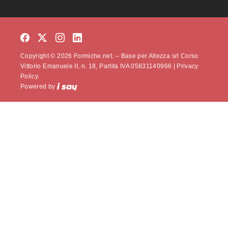
Copyright © 2026 Formiche.net. – Base per Altezza srl Corso
Vittorio Emanuele II, n. 18, Partita IVA 05831140966 |
Privacy
Policy.
Powered by