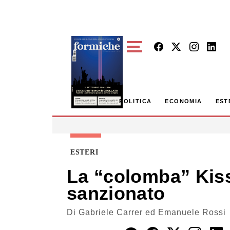
Skip to main content
POLITICA
ECONOMIA
EST
ESTERI
La “colomba” Kissi
sanzionato
Di
Gabriele Carrer ed Emanuele Rossi