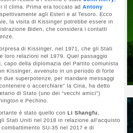
r il clima. Prima era toccato ad
Antony
rispettivamente agli Esteri e al Tesoro. Ecco
le, la visita di Kissinger potrebbe essere in
trazione Biden, che considera i contatti
genze.
orpresa di Kissinger, nel 1971, che gli Stati
le loro relazioni nel 1979. Quel passaggio
i
, capo della diplomazia del Partito comunista
con Kissinger, avvenuto in un periodo di forte
a le due superpotenze, per mandare messaggi
 contenere o accerchiare” la Cina, ha detto
etario di Stato (uno dei “vecchi amici”)
shington e Pechino.
ortante è stato quello con
Li Shangfu
,
i Stati Uniti nel 2018 in relazione all’acquisto
da combattimento SU-35 nel 2017 e di