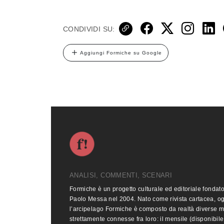
CONDIVIDI SU:
Aggiungi Formiche su Google
ANALISI, COMMENTI, SCENARI
Formiche è un progetto culturale ed editoriale fondat
Paolo Messa nel 2004. Nato come rivista cartacea, o
l’arcipelago Formiche è composto da realtà diverse 
strettamente connesse fra loro: il mensile (disponibile