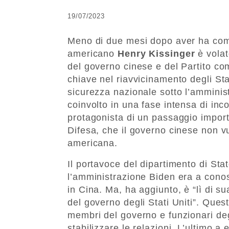
19/07/2023
Meno di due mesi dopo aver ha compi
americano
Henry Kissinger
è volat
del governo cinese e del Partito co
chiave nel riavvicinamento degli Sta
sicurezza nazionale sotto l’amminis
coinvolto in una fase intensa di inco
protagonista di un passaggio importa
Difesa, che il governo cinese non v
americana.
Il portavoce del dipartimento di St
l’amministrazione Biden era a conos
in Cina. Ma, ha aggiunto, è “lì di 
del governo degli Stati Uniti”. Ques
membri del governo e funzionari degl
stabilizzare le relazioni. L’ultimo a