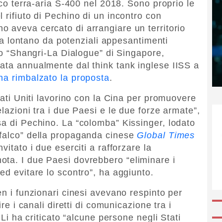
ico terra-aria S-400 nel 2018. Sono proprio le
 rifiuto di Pechino di un incontro con
no aveva cercato di arrangiare un territorio
ccia lontano da potenziali appesantimenti
llo “Shangri-La Dialogue” di Singapore,
ata annualmente dal think tank inglese IISS a
ha rimbalzato la proposta
.
Stati Uniti lavorino con la Cina per promuovere
elazioni tra i due Paesi e le due forze armate”,
sa di Pechino. La “colomba” Kissinger, lodato
“falco” della propaganda cinese
Global Times
vitato i due eserciti a rafforzare la
ota. I due Paesi dovrebbero “eliminare i
ed evitare lo scontro”, ha aggiunto.
en i funzionari cinesi avevano respinto per
ire i canali diretti di comunicazione tra i
 Li ha criticato “alcune persone negli Stati