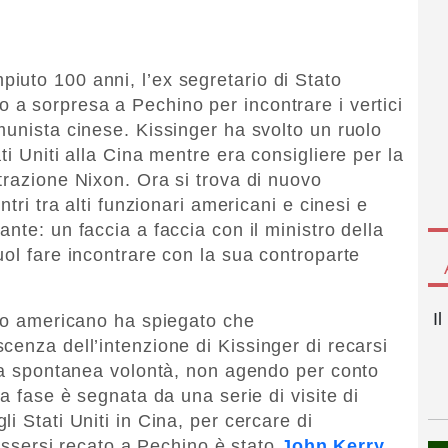
uto 100 anni, l’ex segretario di Stato
o a sorpresa a Pechino per incontrare i vertici
munista cinese. Kissinger ha svolto un ruolo
ti Uniti alla Cina mentre era consigliere per la
trazione Nixon. Ora si trova di nuovo
ntri tra alti funzionari americani e cinesi e
nte: un faccia a faccia con il ministro della
uol fare incontrare con la sua controparte
I
ato americano ha spiegato che
cenza dell’intenzione di Kissinger di recarsi
sua spontanea volontà, non agendo per conto
ta fase è segnata da una serie di visite di
i Stati Uniti in Cina, per cercare di
 essersi recato a Pechino è stato
John Kerry
,