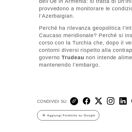
dell’Ue in Armenia: si tratta di un’in
provvedono a monitorare le condizion
l’Azerbaigian.
Perché ha rilevanza geopolitica l’i
Caucaso meridionale? Perché si inser
corso con la Turchia che, dopo il ve
contorni diversi rispetto alla contr
governo
Trudeau
non intende alime
mantenendo l’embargo.
CONDIVIDI SU:
Aggiungi Formiche su Google