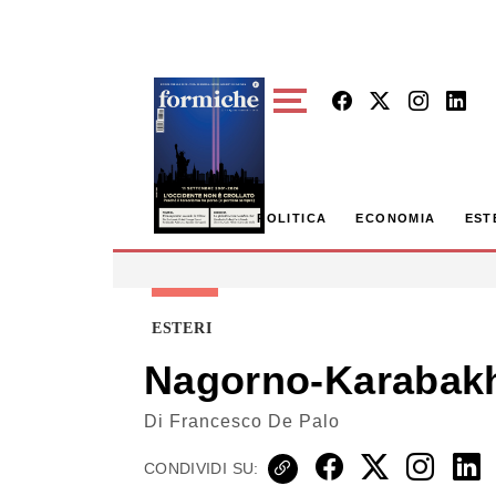
Skip to main content
POLITICA
ECONOMIA
EST
ESTERI
Nagorno-Karabakh,
Di
Francesco De Palo
CONDIVIDI SU: