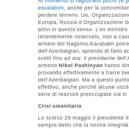
Al momento si registrano pochi (e pi
escalation
, anche per la concomitan
perdere terreno. Ue, Organizzazion
Europa, Russia e Organizzazione del
attivi in questo senso. L’ex ministro
recentemente osservato, non a caso,
armeni del Nagorno-Karabakh potreb
dell’Azerbaigian, aprendo di fatto a
svolti fino ad ora: il presidente del
armeno
Nikol Pashinyan
hanno dimo
provando effettivamente a trarre ben
dell’Azerbaigian. Ma a questo punto
effettivo, anche perché alcune usc
serie di reazioni preoccupate sia in
Crisi umanitaria
Lo scorso 28 maggio il presidente I
sempre detto che la nostra integrit