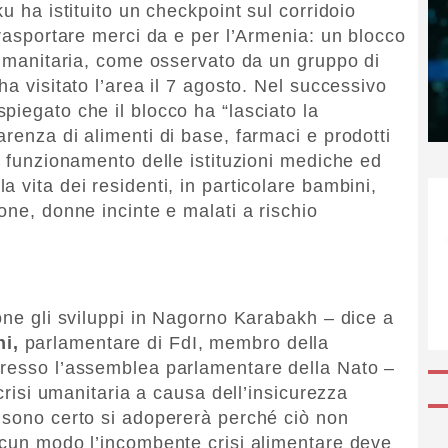
u ha istituito un checkpoint sul corridoio
trasportare merci da e per l’Armenia: un blocco
i umanitaria, come osservato da un gruppo di
ha visitato l’area il 7 agosto. Nel successivo
piegato che il blocco ha “lasciato la
renza di alimenti di base, farmaci e prodotti
l funzionamento delle istituzioni mediche ed
 vita dei residenti, in particolare bambini,
one, donne incinte e malati a rischio
one gli sviluppi in Nagorno Karabakh – dice a
i,
parlamentare di FdI, membro della
presso l’assemblea parlamentare della Nato –
 crisi umanitaria a causa dell’insicurezza
 sono certo si adopererà perché ciò non
lcun modo l’incombente crisi alimentare deve