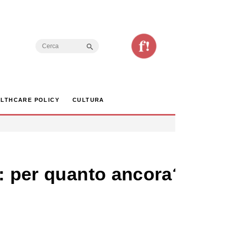
Search Button
Search
for:
LTHCARE POLICY
CULTURA
a: per quanto ancora?