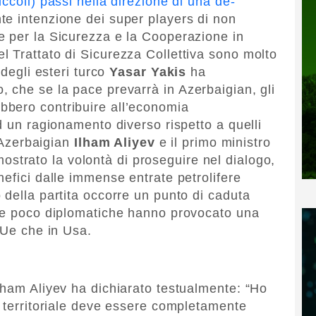
ccoli) passi nella direzione di una de-
te intenzione dei super players di non
e per la Sicurezza e la Cooperazione in
 Trattato di Sicurezza Collettiva sono molto
 degli esteri turco
Yasar Yakis
ha
 che se la pace prevarrà in Azerbaigian, gli
bero contribuire all’economia
d un ragionamento diverso rispetto a quelli
l’Azerbaigian
Ilham Aliyev
e il primo ministro
strato la volontà di proseguire nel dialogo,
efici dalle immense entrate petrolifere
 della partita occorre un punto di caduta
ite poco diplomatiche hanno provocato una
 Ue che in Usa.
lham Aliyev ha dichiarato testualmente: “Ho
à territoriale deve essere completamente