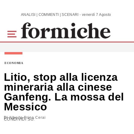
Skip to main content
ANALISI | COMMENTI | SCENARI - venerdì 7 Agosto 2026
ECONOMIA
Litio, stop alla licenza
mineraria alla cinese
Ganfeng. La mossa del
Messico
Di
Alberto Prina Cerai
CONDIVIDI SU: