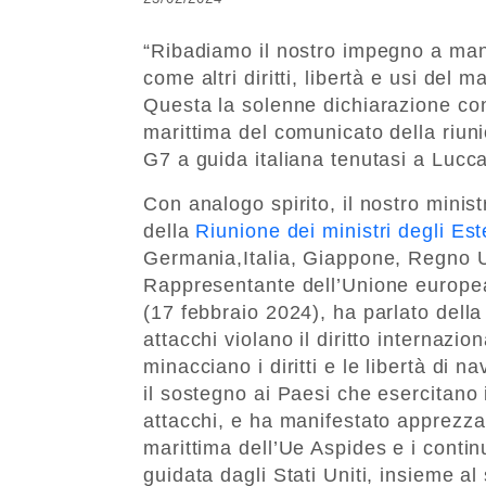
“Ribadiamo il nostro impegno a mant
come altri diritti, libertà e usi del m
Questa la solenne dichiarazione con
marittima del comunicato della riuni
G7 a guida italiana tenutasi a Lucc
Con analogo spirito, il nostro minis
della
Riunione dei ministri degli Est
Germania,Italia, Giappone, Regno Un
Rappresentante dell’Unione europea
(17 febbraio 2024), ha parlato della
attacchi violano il diritto internazi
minacciano i diritti e le libertà di n
il sostegno ai Paesi che esercitano il
attacchi, e ha manifestato apprezza
marittima dell’Ue Aspides e i contin
guidata dagli Stati Uniti, insieme 