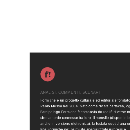
ANALISI, COMMENTI, SCENARI
Formiche è un progetto culturale ed editoriale fondat
Paolo Messa nel 2004. Nato come rivista cartacea, o
l’arcipelago Formiche è composto da realtà diverse 
strettamente connesse fra loro: il mensile (disponibile
anche in versione elettronica), la testata quotidiana o
line Formiche.net, le riviste specializzate Airpress e