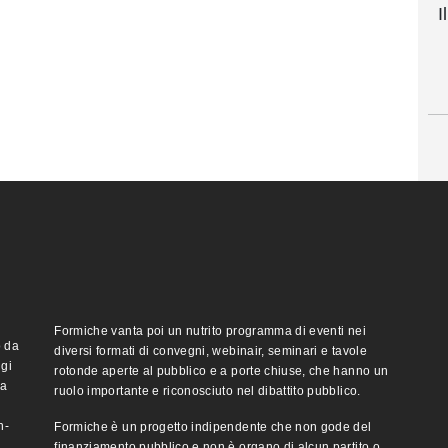
I
Formiche vanta poi un nutrito programma di eventi nei
o da
diversi formati di convegni, webinair, seminari e tavole
ggi
rotonde aperte al pubblico e a porte chiuse, che hanno un
ma
ruolo importante e riconosciuto nel dibattito pubblico.
n-
Formiche è un progetto indipendente che non gode del
finanziamento pubblico e non è organo di alcun partito o