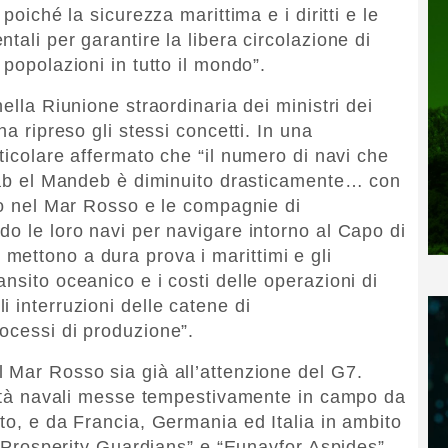
poiché la sicurezza marittima e i diritti e le
tali per garantire la libera circolazione di
 popolazioni in tutto il mondo”.
ella Riunione straordinaria dei ministri dei
ha ripreso gli stessi concetti. In una
rticolare affermato che “il numero di navi che
 Bab el Mandeb è diminuito drasticamente… con
ito nel Mar Rosso e le compagnie di
do le loro navi per navigare intorno al Capo di
ettono a dura prova i marittimi e gli
nsito oceanico e i costi delle operazioni di
 interruzioni delle catene di
ocessi di produzione”.
 Mar Rosso sia già all’attenzione del G7.
acità navali messe tempestivamente in campo da
to, e da Francia, Germania ed Italia in ambito
i “Prosperity Guardians” e “Eunavfor Aspides”,