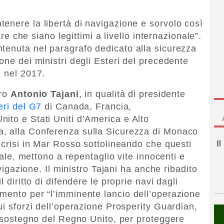
enere la libertà di navigazione e sorvolo così
are che siano legittimi a livello internazionale”.
tenuta nel paragrafo dedicato alla sicurezza
one dei ministri degli Esteri del precedente
a nel 2017.
tro
Antonio Tajani
, in qualità di presidente
eri del G7
di Canada, Francia,
ito e Stati Uniti d’America e Alto
, alla Conferenza sulla Sicurezza di Monaco
I
 crisi in Mar Rosso sottolineando che questi
onale, mettono a repentaglio vite innocenti e
avigazione. Il ministro Tajani ha anche ribadito
 diritto di difendere le proprie navi dagli
mento per “l’imminente lancio dell’operazione
ui sforzi dell’operazione Prosperity Guardian,
al sostegno del Regno Unito, per proteggere