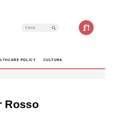
Search Button
Search
for:
LTHCARE POLICY
CULTURA
ar Rosso